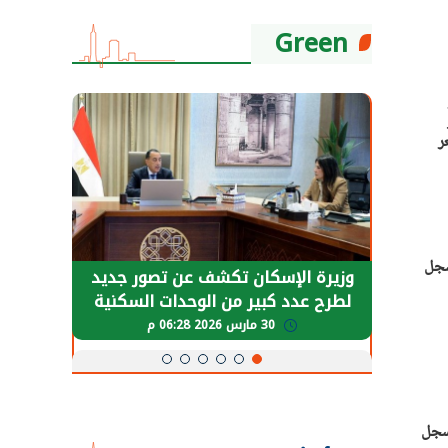
Green
لو
. سجل سعر
سعر سجل
حضور دولي
وزيرة الإسكان تكشف عن تصور جديد
الرئي
تها
لطرح عدد كبير من الوحدات السكنية
قطاع 
ة
بنظام الإيجار
30 مارس 2026 06:28 م
 سعر سجل