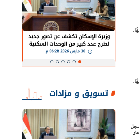
سعر كيلو المكرونة السويسي بين 80 و140 جنيهًا.
حضور دولي
وزيرة الإسكان تكشف عن تصور جديد
الرئي
تها
لطرح عدد كبير من الوحدات السكنية
قطاع 
ة
بنظام الإيجار
30 مارس 2026 06:28 م
سعر كيلو المكرونة السويسي بين 80 و140 جنيهًا.
تسويق و مزادات
 سعر سجل
ين 80 و140 جنيهًا. أسعار