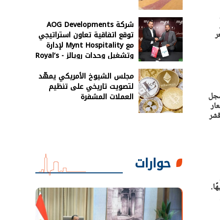
شركة AOG Developments
لو
توقع اتفاقية تعاون استراتيجي
. سجل سعر
مع Mynt Hospitality لإدارة
وتشغيل وحدات رويالز - Royal’s
رأس الحكمة
مجلس الشيوخ الأمريكي يمهّد
لتصويت تاريخي على تنظيم
سعر سجل
العملات المشفرة
ين 80 و140 جنيهًا. أسعار
حوارات
سعر كيلو المكرونة السويسي بين 80 و140 جنيهًا.