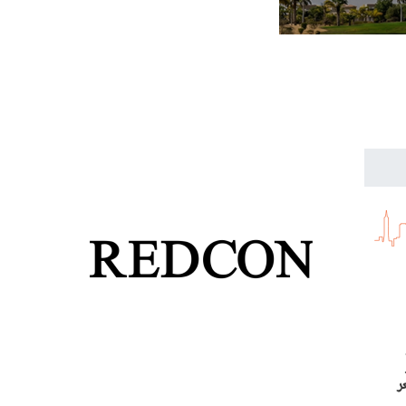
لو
. سجل سعر