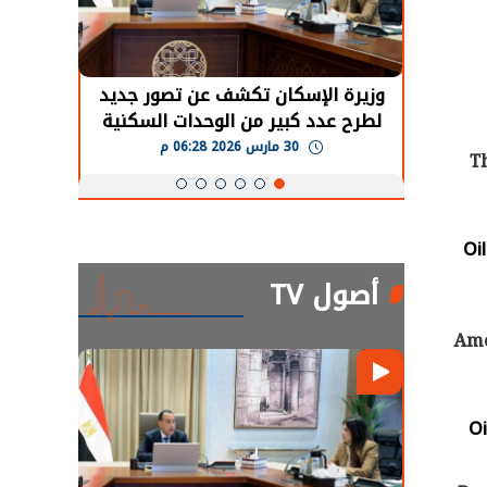
حضور دولي
وزيرة الإسكان تكشف عن تصور جديد
الرئي
تها
لطرح عدد كبير من الوحدات السكنية
قطاع 
ة
بنظام الإيجار
30 مارس 2026 06:28 م
T
Oi
أصول TV
Ame
Oi