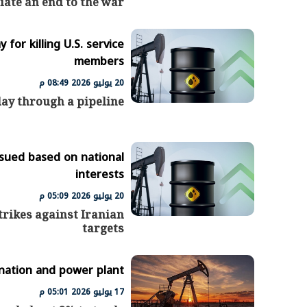
iate an end to the war
 for killing U.S. service
الرئيس السيسي: تداعيات خطيرة على
رئيس الوزراء 
members
الاقتصاد العالمي وأسعار الوقود حال
بتنفيذ التوجيه
20 يوليو 2026 08:49 م
استمرار الأزمة في الشرق الأوسط
سكنية با
30 مارس 2026 05:06 م
30 مارس 2026 04:40 م
day through a pipeline
ursued based on national
interests
20 يوليو 2026 05:09 م
trikes against Iranian
targets
ination and power plant
17 يوليو 2026 05:01 م