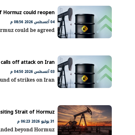
 of Hormuz could reopen
04 أغسطس 2026 08:56 م
Hormuz could be agreed
calls off attack on Iran
03 أغسطس 2026 04:50 م
nd of strikes on Iran
الرئيس السيسي: تداعيات خطيرة على
رئيس الوزراء 
الاقتصاد العالمي وأسعار الوقود حال
بتنفيذ التوجيه
استمرار الأزمة في الشرق الأوسط
سكنية با
30 مارس 2026 05:06 م
30 مارس 2026 04:40 م
nsiting Strait of Hormuz
31 يوليو 2026 06:23 م
xpanded beyond Hormuz