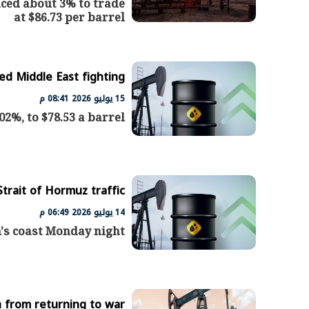
ced about 3% to trade
at $86.73 per barrel
الرئيس السيسي: تداعيات خطيرة على
رئيس الوزراء 
الاقتصاد العالمي وأسعار الوقود حال
بتنفيذ التوجيه
استمرار الأزمة في الشرق الأوسط
سكنية با
30 مارس 2026 05:06 م
30 مارس 2026 04:40 م
wed Middle East fighting
15 يوليو 2026 08:41 م
02%, to $78.53 a barrel
trait of Hormuz traffic
14 يوليو 2026 06:49 م
n's coast Monday night
an from returning to war