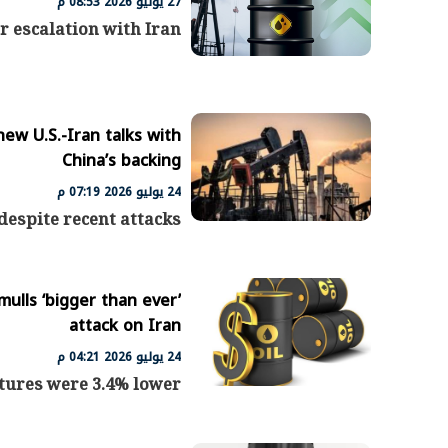
27 يوليو 2026 08:53 م
r escalation with Iran
new U.S.-Iran talks with
China’s backing
24 يوليو 2026 07:19 م
despite recent attacks
ulls ‘bigger than ever’
attack on Iran
24 يوليو 2026 04:21 م
utures were 3.4% lower