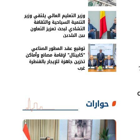
وزير التعليم العالي يلتقي وزير
التنمية السياحية والثقافة
التشادي لبحث تعزيز التعاون
بين البلدين
توقيع عقد المطور الصناعي
"كابيتال" لإقامة مصانع وأماكن
تخزين جاهزة للإيجار بالقنطرة
غرب
O
حوارات