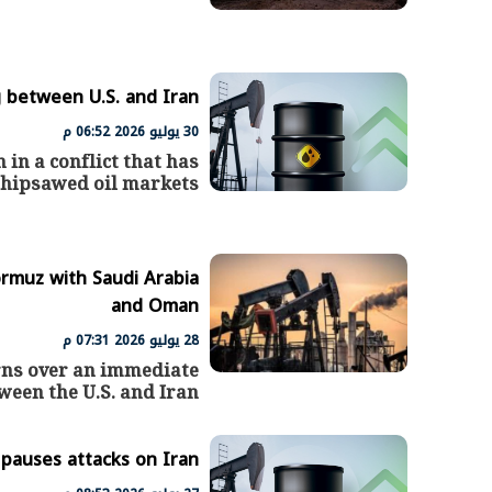
ng between U.S. and Iran
30 يوليو 2026 06:52 م
 in a conflict that has
hipsawed oil markets
Hormuz with Saudi Arabia
and Oman
28 يوليو 2026 07:31 م
erns over an immediate
ween the U.S. and Iran
S pauses attacks on Iran