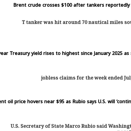
Brent crude crosses $100 after tankers reportedly 
T tanker was hit around 70 nautical miles s
يتابع الإجراءات الخاصة
افتتاح «إيجبس 2026» ب
ات الرئاسية بطرح وحدات
واسع.. والبترول: مصر تعزز مكان
لإيجار للمواطنين
بوصفها مركزًا إقليميًّا للطاق
30 مارس 2026 03:59 م
10-year Treasury yield rises to highest since January 2025 as
jobless claims for the week ended Jul
nt oil price hovers near $95 as Rubio says U.S. will ‘conti
U.S. Secretary of State Marco Rubio said Washing