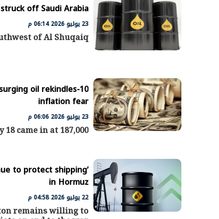
struck off Saudi Arabia
23 يوليو 2026 06:14 م
outhwest of Al Shuqaiq
الرئيس السيسي: تداعيات خطيرة على
رئيس الوزراء 
الاقتصاد العالمي وأسعار الوقود حال
بتنفيذ التوجيه
استمرار الأزمة في الشرق الأوسط
سكنية با
30 مارس 2026 05:06 م
30 مارس 2026 04:40 م
 surging oil rekindles
inflation fear
23 يوليو 2026 06:06 م
y 18 came in at 187,000
nue to protect shipping’
in Hormuz
22 يوليو 2026 04:58 م
ton remains willing to