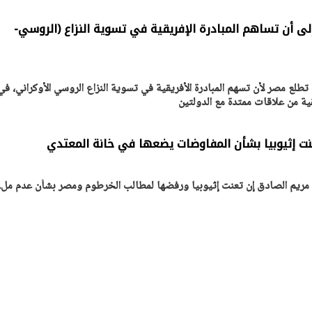
ى أن تساهم المبادرة الإفريقية في تسوية النزاع (الروسي-
طلع مصر لأن تسهم المبادرة الأفريقية في تسوية النزاع الروسي الأوكراني، في
ية من علاقات ممتدة مع الدولتين
نت إثيوبيا بشأن المفاوضات يضعها في خانة المعتدي
ة مريم الصادق إن تعنت إثيوبيا ورفضها لمطالب الخرطوم ومصر بشأن عدم ملء
يتابع الإجراءات الخاصة
افتتاح «إيجبس 2026» ب
ات الرئاسية بطرح وحدات
واسع.. والبترول: مصر تعزز مكان
لإيجار للمواطنين
بوصفها مركزًا إقليميًّا للطاق
30 مارس 2026 03:59 م