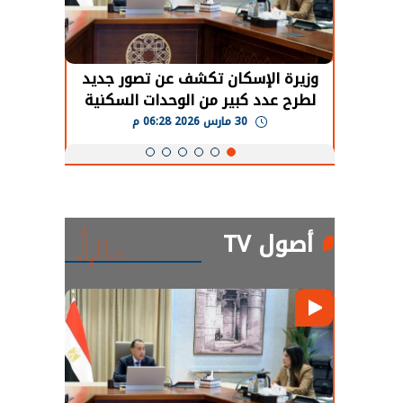
حضور دولي
وزيرة الإسكان تكشف عن تصور جديد
الرئي
تها
لطرح عدد كبير من الوحدات السكنية
قطاع 
ة
بنظام الإيجار
30 مارس 2026 06:28 م
أصول TV