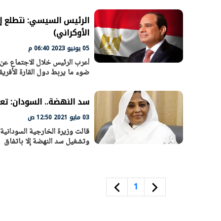
الرئيس السيسي: نتطلع إل
الأوكراني)
05 يونيو 2023 06:40 م
أعرب الرئيس خلال الاجتماع عن ت
ضوء ما يربط دول القارة الأفريق
سد النهضة.. السودان: تع
03 مايو 2021 12:50 ص
قالت وزيرة الخارجية السوداني
الرئيس السيسي: تداعيات خطيرة على
رئيس الوزراء 
وتشغيل سد النهضة إلا باتفاق
الاقتصاد العالمي وأسعار الوقود حال
بتنفيذ التوجيه
استمرار الأزمة في الشرق الأوسط
سكنية با
30 مارس 2026 05:06 م
30 مارس 2026 04:40 م
1