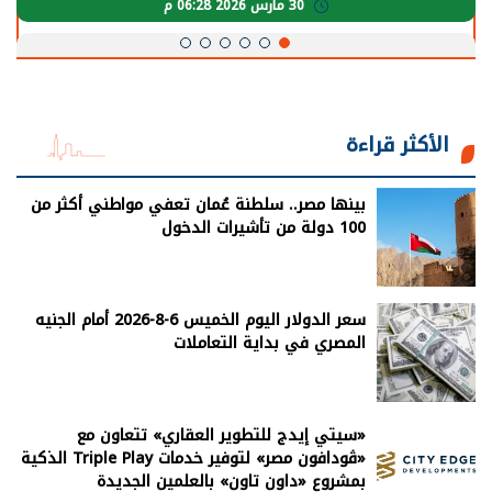
30 مارس 2026 05:08 م
الأكثر قراءة
بينها مصر.. سلطنة عُمان تعفي مواطني أكثر من
100 دولة من تأشيرات الدخول
سعر الدولار اليوم الخميس 6-8-2026 أمام الجنيه
المصري في بداية التعاملات
«سيتي إيدج للتطوير العقاري» تتعاون مع
«ڤودافون مصر» لتوفير خدمات Triple Play الذكية
بمشروع «داون تاون» بالعلمين الجديدة