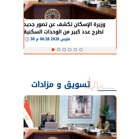
طة في
وزيرة الإسكان تكشف عن تصور جديد
 لعودة
لطرح عدد كبير من الوحدات السكنية
و
طبيعية
بنظام الإيجار
30 مارس 2026 06:28 م
تسويق و مزادات