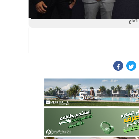
ستماع
facebook
twit