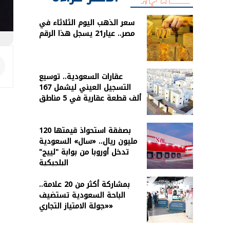
سعر الذهب اليوم الثلاثاء في
مصر.. عيار21 يسجل هذا الرقم
عقارات السعودية.. توسيع
التسجيل العيني ليشمل 167
ألف قطعة عقارية في 5 مناطق
بصفقة استحواذ قيمتها 120
مليون ريال.. «سال» السعودية
تدخل أوروبا من بوابة "لييج"
البلجيكية
بمشاركة أكثر من 20 علامة..
الباحة السعودية تستضيف
«جولة الامتياز التجاري»