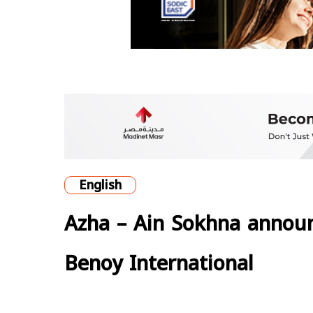
English
Azha – Ain Sokhna announ
Benoy International