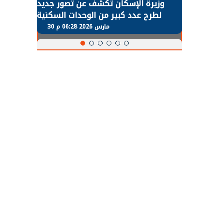
طة في
وزيرة الإسكان تكشف عن تصور جديد
 لعودة
لطرح عدد كبير من الوحدات السكنية
و
طبيعية
بنظام الإيجار
30 مارس 2026 06:28 م