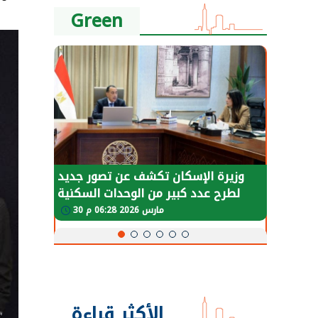
Green
طة في
وزيرة الإسكان تكشف عن تصور جديد
لعودة
لطرح عدد كبير من الوحدات السكنية
و
طبيعية
بنظام الإيجار
30 مارس 2026 06:28 م
الأكثر قراءة