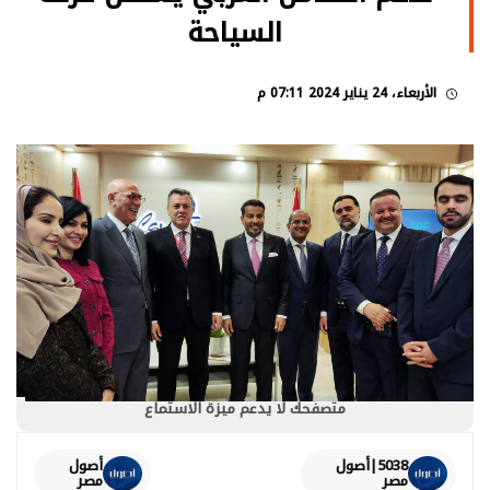
السياحة
الأربعاء، 24 يناير 2024 07:11 م
متصفحك لا يدعم ميزة الاستماع
5038|أصول
أصول
مصر
مصر