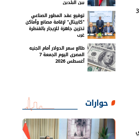
بين البلدين
 جندي وزيرة الهجرة وشئون المصريين بالخارج إن منظومة السياحة الاستشفائية لها 3
توقيع عقد المطور الصناعي
"كابيتال" لإقامة مصانع وأماكن
تخزين جاهزة للإيجار بالقنطرة
غرب
طالع سعر الدولار أمام الجنيه
المصرى اليوم الجمعة 7
أغسطس 2026
حوارات
ي