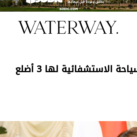
وزيرة الهجرة: منظومة السياحة الاستشفائية لها 3 أضلع