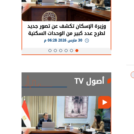
حضور دولي
وزيرة الإسكان تكشف عن تصور جديد
الرئي
تها
لطرح عدد كبير من الوحدات السكنية
قطاع 
ة
بنظام الإيجار
30 مارس 2026 06:28 م
أصول TV