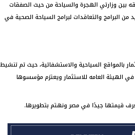
لاقه بين وزارتي الهجرة والسياحة من حيث الصفقات
من البرامج والتعاقدات لبرامج السياحة الصحية في
يتابع الإجراءات الخاصة
افتتاح «إيجبس 2026» ب
ات الرئاسية بطرح وحدات
واسع.. والبترول: مصر تعزز مكان
لإيجار للمواطنين
بوصفها مركزًا إقليميًّا للطاق
30 مارس 2026 03:59 م
ار بالمواقع السياحية والاستشفائية، حيث تم تنشيط
 في الهيئة العامه للاستثمار ويعتزم مؤسسوها
رف قيمتها جيدًا في مصر ونهتم بتطويرها.