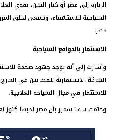
الزيارة إلى مصر أو كبار السن، تقوي الع
السياحية للاستشفاء، ونسعى لخلق المزيد 
مصر.
الرئيس السيسي: تداعيات خطيرة على
رئيس الوزراء 
الاقتصاد العالمي وأسعار الوقود حال
بتنفيذ التوجيه
الاستثمار بالمواقع السياحية
استمرار الأزمة في الشرق الأوسط
سكنية با
30 مارس 2026 05:06 م
30 مارس 2026 04:40 م
وأشارت إلى أنه يوجد جهود ضخمة للاستثم
الشركة الاستثمارية للمصريين في الخارج
للاستثمار في مجال السياحه العلاجية.
وختمت سها سمير بأن مصر لديها كنوز نع