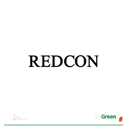
Green