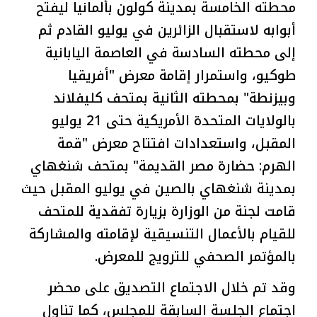
محطته الخامسة بمدينة كولون بألمانيا ليفتح
أبوابه لاستقبال الزائرين في يوليو القادم ثم
إلى محطته السادسة في العاصمة اليابانية
طوكيو، واستمرار إقامة معرض "أفريقيا
وبيزنطة" بمحطته الثانية بمتحف كليفلاند
بالولايات المتحدة الأمريكية حتى 21 يوليو
المقبل، واستعدادات افتتاح معرض "قمة
الهرم: حضارة مصر القديمة" بمتحف شنغهاي
بمدينة شنغهاي بالصين في يوليو المقبل حيث
قامت لجنة من الوزارة بزيارة تفقدية للمتحف
للقيام بالأعمال التنسيقية لإقامته والمشاركة
بالمؤتمر الصحفي للترويج للمعرض.
وقد تم خلال الاجتماع التصديق على محضر
اجتماع الجلسة السابقة للمجلس، كما تناول