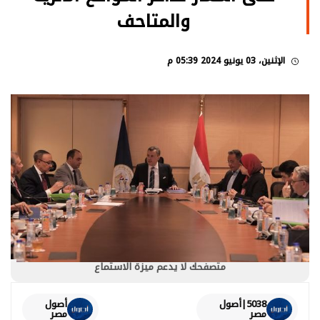
والمتاحف
الإثنين، 03 يونيو 2024 05:39 م
متصفحك لا يدعم ميزة الاستماع
5038|أصول
أصول
مصر
مصر