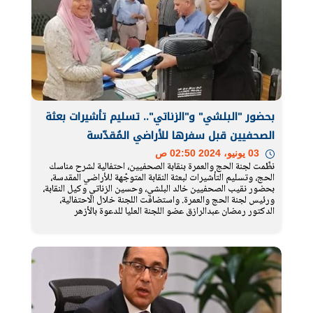
بحضور "البلشي" و"الزناتي".. تسليم تأشيرات بعثة
الصحفيين قبل سفرها للأراضي المُقدّسة
03 يونيو، 2024 02:50 ص
نظّمت لجنة الحج والعمرة بنقابة الصحفيين، احتفالية لشرح مناسك
الحج، وتسليم التأشيرات لبعثة النقابة المتوجّهة للأراضي المقدسة،
بحضور نقيب الصحفيين خالد البلشي، وحسين الزناتي وكيل النقابة،
ورئيس لجنة الحج والعمرة. واستضافت اللجنة خلال الاحتفالية،
الدكتور رمضان عبدالرازق عضو اللجنة العليا للدعوة بالأزهر