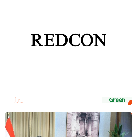
Green