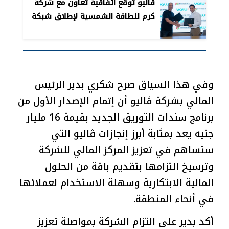
ڤاليو توقع اتفاقية تعاون مع شركة
كرم للطاقة الشمسية لإطلاق شبكة
محطات لشحن السيارات الكهربائية في
District 5
وفي هذا السياق صرح شكري بدير الرئيس
المالي بشركة ڤاليو أن إتمام الإصدار الأول من
برنامج سندات التوريق الجديد بقيمة 16 مليار
جنيه يعد بمثابة أبرز إنجازات ڤاليو التي
ستساهم في تعزيز المركز المالي للشركة
وترسيخ التزامها بتقديم باقة من الحلول
المالية الابتكارية وسهلة الاستخدام لعملائها
في أنحاء المنطقة.
أكد بدير على التزام الشركة بمواصلة تعزيز