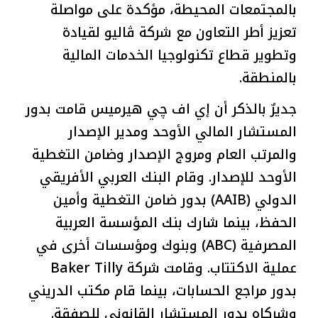
بالمجتمعات المحيطة، مؤكدة على مواصلة
تعزيز أطر التعاون مع شركة ڤاليو لقيادة
وتطوير قطاع تكنولوجيا الخدمات المالية
بالمنطقة.
جديرٌ بالذكر أن إي اف چي هيرميس قامت بدور
المستشار المالي الأوحد ومدير الإصدار
والمرتب العام ومروج الإصدار وضامن التغطية
الأوحد للإصدار. وقام البنك العربي الأفريقي
الدولي (AAIB) بدور ضامن التغطية وأمين
الحفظ، بينما شارك بنك المؤسسة العربية
المصرفية (ABC) وبنوك ومؤسسات أخرى في
عملية الاكتتاب. وقامت شركة Baker Tilly
بدور مراجع الحسابات، بينما قام مكتب الدريني
وشركاه بدور المستشار القانوني للصفقة.