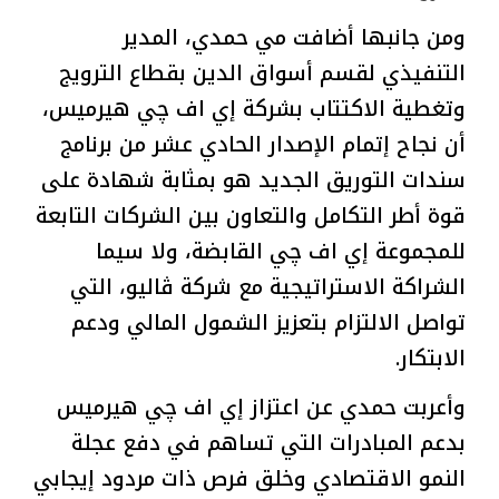
ومن جانبها أضافت مي حمدي، المدير
التنفيذي لقسم أسواق الدين بقطاع الترويج
وتغطية الاكتتاب بشركة إي اف چي هيرميس،
أن نجاح إتمام الإصدار الحادي عشر من برنامج
سندات التوريق الجديد هو بمثابة شهادة على
قوة أطر التكامل والتعاون بين الشركات التابعة
للمجموعة إي اف چي القابضة، ولا سيما
الشراكة الاستراتيجية مع شركة ڤاليو، التي
تواصل الالتزام بتعزيز الشمول المالي ودعم
الابتكار.
وأعربت حمدي عن اعتزاز إي اف چي هيرميس
بدعم المبادرات التي تساهم في دفع عجلة
النمو الاقتصادي وخلق فرص ذات مردود إيجابي