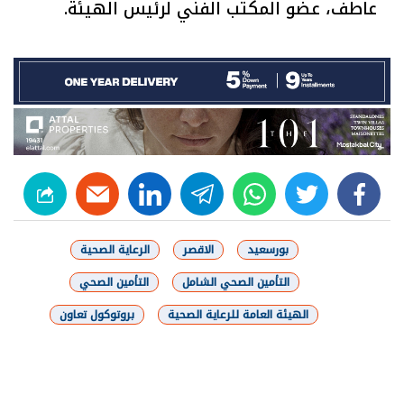
عاطف، عضو المكتب الفني لرئيس الهيئة.
linkedin
telegram
whats
twitter
facebook
بورسعيد
الاقصر
الرعاية الصحية
التأمين الصحي الشامل
التأمين الصحي
الهيئة العامة للرعاية الصحية
بروتوكول تعاون
شارك