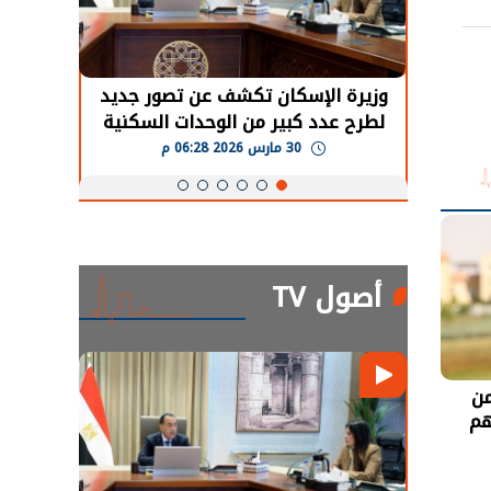
حضور دولي
وزيرة الإسكان تكشف عن تصور جديد
الرئي
تها
لطرح عدد كبير من الوحدات السكنية
قطاع 
ة
بنظام الإيجار
30 مارس 2026 06:28 م
أصول TV
ن