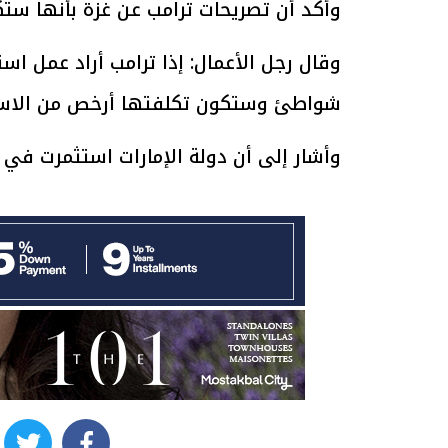
وأكد أن تصريحات ترامب عن غزة بأنها ستك
وقال رجل الأعمال: إذا ترامب أراد عمل اس
شواطئ وستكون تكلفتها أرخص من الاستث
الرئيس السيسي: تداعيات خطيرة على
رئيس الوزراء 
الاقتصاد العالمي وأسعار الوقود حال
بتنفيذ التوجيه
وأشار إلى أن دولة الإمارات استثمرت في
استمرار الأزمة في الشرق الأوسط
سكنية با
30 مارس 2026 05:06 م
30 مارس 2026 04:40 م
witter
facebook