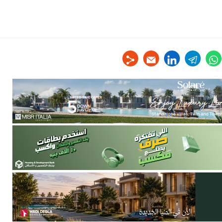
linkedin
telegram
whats
tw