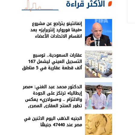
الأكثر قراءة
إنفانتينو يتراجع عن مشروع
«فيفا فوروارد إنتربرايز» بعد
انقسام الاتحادات الأعضاء
عقارات السعودية.. توسيع
التسجيل العيني ليشمل 167
ألف قطعة عقارية في 5 مناطق
الدكتور محمد عبد الغني: «مصر
إيطاليا» ترتكز على الجودة
والالتزام .. و«سولاري» يعكس
تطور المنتج العقاري المصري
الجنيه الذهب اليوم الاثنين في
مصر عند 47440 جنيهًا