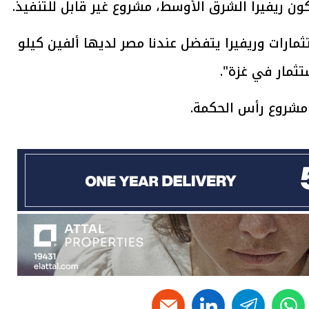
ون ريفيرا الشرق الأوسط، مشروع غير قابل للتنفيذ.
تثمارات وريفيرا يتفضل عندنا مصر لديها ألفين كيلو
مار في غزة".
يتابع الإجراءات الخاصة
افتتاح «إيجبس 2026» ب
ات الرئاسية بطرح وحدات
واسع.. والبترول: مصر تعزز مكان
 مشروع رأس الحكمة.
لإيجار للمواطنين
بوصفها مركزًا إقليميًّا للطاق
30 مارس 2026 03:59 م
linkedin
telegram
whats
t