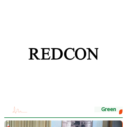
Green