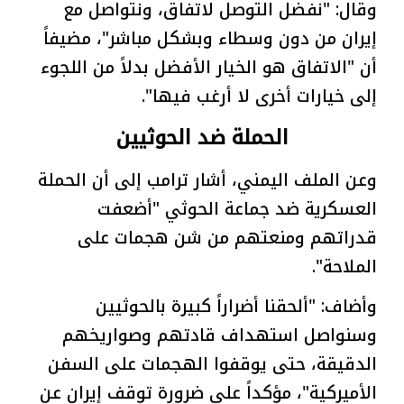
وقال: "نفضل التوصل لاتفاق، ونتواصل مع
إيران من دون وسطاء وبشكل مباشر"، مضيفاً
أن "الاتفاق هو الخيار الأفضل بدلاً من اللجوء
إلى خيارات أخرى لا أرغب فيها".
الحملة ضد الحوثيين
وعن الملف اليمني، أشار ترامب إلى أن الحملة
العسكرية ضد جماعة الحوثي "أضعفت
قدراتهم ومنعتهم من شن هجمات على
الملاحة".
وأضاف: "ألحقنا أضراراً كبيرة بالحوثيين
وسنواصل استهداف قادتهم وصواريخهم
الدقيقة، حتى يوقفوا الهجمات على السفن
الأميركية"، مؤكداً على ضرورة توقف إيران عن