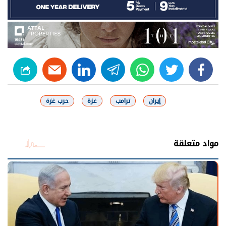
linkedin
telegram
whats
twitter
facebook
إيران
ترامب
غزة
حرب غزة
شارك
مواد متعلقة