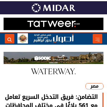
رئيس مجلس الإدارة
رئيس التحرير
بدور ابراهيم
مصر
التضامن: فريق التدخل السريع تعامل
مع 561 بلاغًا في مختلف المحافظات