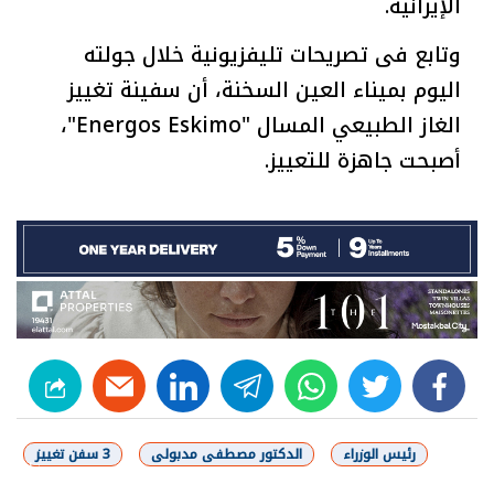
الإيرانية.
وتابع فى تصريحات تليفزيونية خلال جولته
اليوم بميناء العين السخنة، أن سفينة تغييز
الغاز الطبيعي المسال "Energos Eskimo"،
أصبحت جاهزة للتعييز.
linkedin
telegram
whats
twitter
facebook
رئيس الوزراء
الدكتور مصطفى مدبولى
3 سفن تغييز
شارك