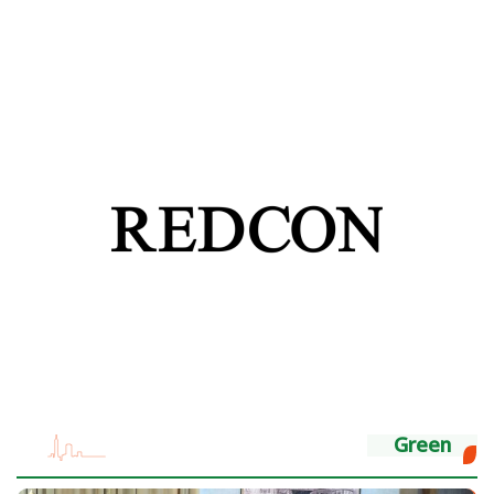
Green