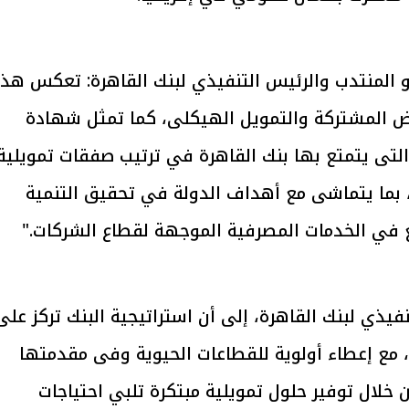
 المنتدب والرئيس التنفيذي لبنك القاهرة: تعكس هذ
يتابع الإجراءات الخاصة
افتتاح «إيجبس 2026» ب
روض المشتركة والتمويل الهيكلى، كما تمثل شهادة
ات الرئاسية بطرح وحدات
واسع.. والبترول: مصر تعزز مكان
لإيجار للمواطنين
بوصفها مركزًا إقليميًّا للطاق
التى يتمتع بها بنك القاهرة في ترتيب صفقات تمويلية
30 مارس 2026 03:59 م
، بما يتماشى مع أهداف الدولة في تحقيق التنمية
ع في الخدمات المصرفية الموجهة لقطاع الشركات."
فيذي لبنك القاهرة، إلى أن استراتيجية البنك تركز على
، مع إعطاء أولوية للقطاعات الحيوية وفى مقدمتها
ن خلال توفير حلول تمويلية مبتكرة تلبي احتياجات