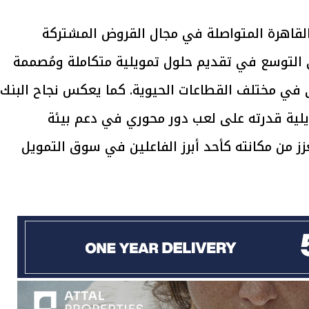
 القاهرة المتواصلة في مجال القروض المشتركة
يتابع الإجراءات الخاصة
افتتاح «إيجبس 2026» ب
ات الرئاسية بطرح وحدات
واسع.. والبترول: مصر تعزز مكان
 التوسع في تقديم حلول تمويلية متكاملة ومُصممة
لإيجار للمواطنين
بوصفها مركزًا إقليميًّا للطاق
30 مارس 2026 03:59 م
ى في مختلف القطاعات الحيوية. كما يعكس نجاح البنك
يلية قدرته على لعب دور محوري في دعم بيئة
عزز من مكانته كأحد أبرز الفاعلين في سوق التمويل