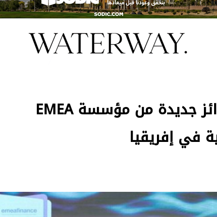
«بنك القاهرة» يحصد 7 جوائز جديدة من مؤسسة EMEA