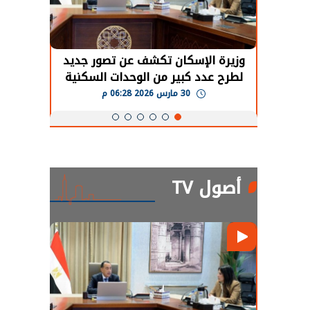
حضور دولي
وزيرة الإسكان تكشف عن تصور جديد
الرئي
تها
لطرح عدد كبير من الوحدات السكنية
قطاع 
ة
بنظام الإيجار
30 مارس 2026 06:28 م
أصول TV