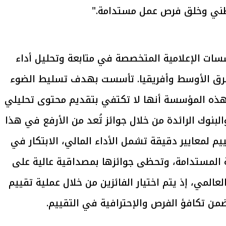
طني وخلق فرص عمل مستدامة."
يتابع الإجراءات الخاصة
افتتاح «إيجبس 2026» ب
ات الرئاسية بطرح وحدات
واسع.. والبترول: مصر تعزز مكان
ن أبرز المؤسسات الإعلامية المتخصصة في متابعة وتحليل أداء
لإيجار للمواطنين
بوصفها مركزًا إقليميًّا للطاق
30 مارس 2026 03:59 م
لشرق الأوسط وأفريقيا. تأسست بهدف تسليط الضوء
يز هذه المؤسسة أنها لا تكتفي بتقديم محتوى تحليلي
البنوك الرائدة من خلال جوائز تُعد من الأرفع في هذا
م لمعايير دقيقة تشمل الأداء المالي، الابتكار في
ة المستدامة، وتحظى جوائزها بمصداقية عالية على
لمي، إذ يتم اختيار الفائزين من خلال عملية تقييم
من تكافؤ الفرص والإحترافية في التقييم.