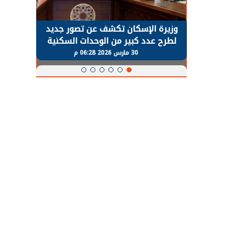
حضور دولي
وزيرة الإسكان تكشف عن تصور جديد
الرئي
تها
لطرح عدد كبير من الوحدات السكنية
قطاع 
ة
بنظام الإيجار
30 مارس 2026 06:28 م