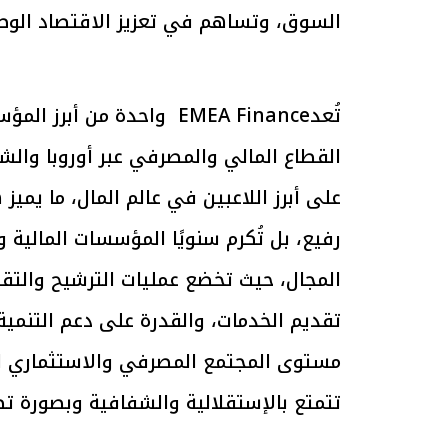
السوق، وتساهم في تعزيز الاقتصاد الو
الرئيس السيسي: تداعيات خطيرة على
رئيس الوزراء 
الاقتصاد العالمي وأسعار الوقود حال
بتنفيذ التوجيه
تُعدEMEA Finance واحدة م
استمرار الأزمة في الشرق الأوسط
سكنية با
30 مارس 2026 05:06 م
30 مارس 2026 04:40 م
القطاع المالي والمصرفي عبر أوروبا وا
على أبرز اللاعبين في عالم المال، ما يم
رفيع، بل تُكرم سنويًا المؤسسات المالية و
المجال، حيث تخضع عمليات الترشيح والتقيي
تقديم الخدمات، والقدرة على دعم التنمي
مستوى المجتمع المصرفي والاستثماري العا
تتمتع بالإستقلالية والشفافية وبصورة تض