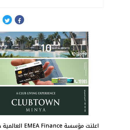
itter
facebook