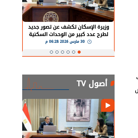
حضور دولي
وزيرة الإسكان تكشف عن تصور جديد
الرئي
تها
لطرح عدد كبير من الوحدات السكنية
قطاع 
ة
بنظام الإيجار
30 مارس 2026 06:28 م
أصول TV
ض