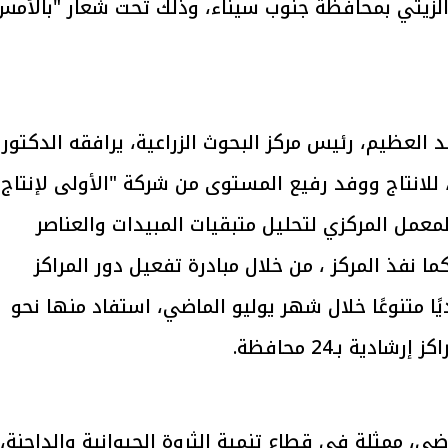
الزيتي بمحافظة جنوب سيناء، وذلك تحت شعار "بالأمس
يتابع الإجراءات الخاصة
افتتاح «إيجبس 2026» ب
ات الرئاسية بطرح وحدات
واسع.. والبترول: مصر تعزز مكان
لإيجار للمواطنين
بوصفها مركزًا إقليميًّا للطاق
30 مارس 2026 03:59 م
 العظيم، رئيس مركز البحوث الزراعية، يرافقه الدكتور
، للانتاج ووفد رفيع المستوى من شركة "الأولى لإنتاج
المعمل المركزي لتحليل متبقيات المبيدات والعناصر
ما نفذ المركز ، من خلال مبادرة تفعيل دور المراكز
، نحو 2960 نشاطًا إرشاديًا متنوعًا خلال شهر يوليو الماضي، استفاد منها نحو
ضي، ممثلة في قطاع تنمية الثروة الحيوانية والداجنة،