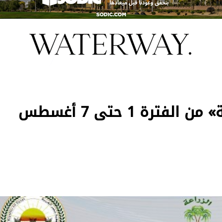
الحصاد الأسبوعي لـ«الزراعة» من الفترة 1 حتى 7 أغسطس