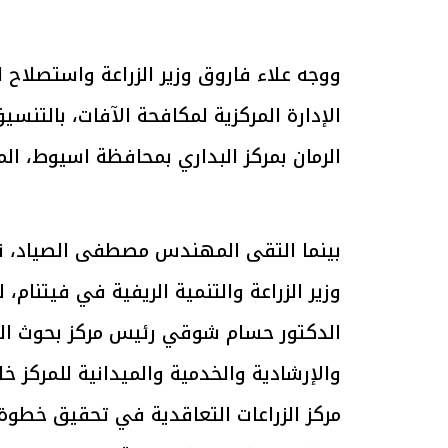
ووجه علاء فاروق وزير الزراعة واستصلاح ا
الرئيس السيسي: تداعيات خطيرة على
رئيس الوزراء 
الاقتصاد العالمي وأسعار الوقود حال
بتنفيذ التوجيه
الإدارة المركزية لمكافحة الآفات، بالتنسي
استمرار الأزمة في الشرق الأوسط
سكنية با
30 مارس 2026 05:06 م
30 مارس 2026 04:40 م
الرمان بمركز البداري بمحافظة اسيوط، الم
بينما التقى المهندس مصطفى الصياد، نائب
وزير الزراعة والتنمية الريفية في فيتنام
الدكتور حسام شوقي رئيس مركز بحوث الصح
والإرشادية والخدمية والميدانية للمركز خ
مركز الزراعات التعاقدية في تحقيق خطوة 