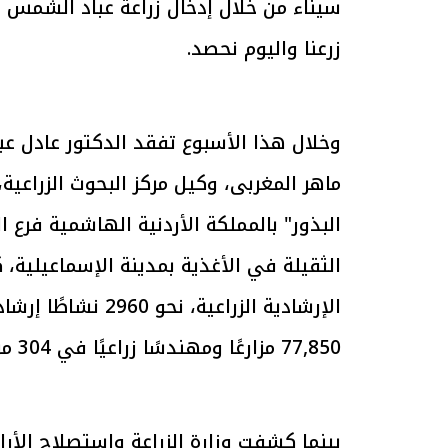
سيناء من خلال إدخال زراعة عباد الشمس 
زرعنا واليوم نحصد.
الرئيس السيسي: تداعيات خطيرة على
رئيس الوزراء 
الاقتصاد العالمي وأسعار الوقود حال
بتنفيذ التوجيه
استمرار الأزمة في الشرق الأوسط
سكنية با
30 مارس 2026 05:06 م
30 مارس 2026 04:40 م
وخلال هذا الأسبوع تفقد الدكتور عادل عبد
ماهر المغربى، وكيل مركز البحوث الزراعية
البذور" بالمملكة الأردنية الهاشمية فرع 
الثقيلة في الأغذية بمدينة الإسماعيلية، ك
الإرشادية الزراعية
77,850 مزارعًا ومهندسًا زراعيًا في 304 مراكز إرشادية بـ24 محافظة.
بينما كشفت وزارة الزراعة واستصلاح الأرا