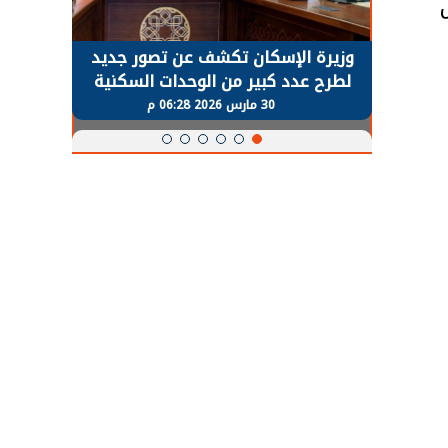
حضور دولي
وزيرة الإسكان تكشف عن تصور جديد
الرئي
تها
لطرح عدد كبير من الوحدات السكنية
قطاع 
ة
بنظام الإيجار
30 مارس 2026 06:28 م