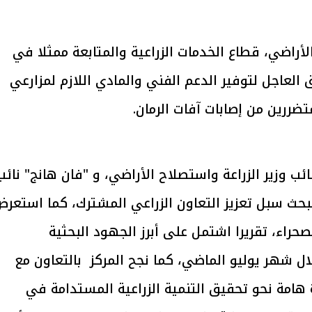
لأراضي، قطاع الخدمات الزراعية والمتابعة ممثلا في
يتابع الإجراءات الخاصة
افتتاح «إيجبس 2026» ب
ات الرئاسية بطرح وحدات
واسع.. والبترول: مصر تعزز مكان
ق العاجل لتوفير الدعم الفني والمادي اللازم لمزارعي
لإيجار للمواطنين
بوصفها مركزًا إقليميًّا للطاق
30 مارس 2026 03:59 م
تضررين من إصابات آفات الرمان.
 وزير الزراعة واستصلاح الأراضي، و "فان هانج" نائب
، لبحث سبل تعزيز التعاون الزراعي المشترك، كما استعر
راء، تقريرا اشتمل على أبرز الجهود البحثية
لال شهر يوليو الماضي، كما نجح المركز بالتعاون مع
هامة نحو تحقيق التنمية الزراعية المستدامة في