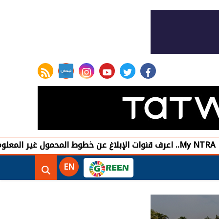
rss feed
instagram
youtube
twitter
facebook
مصر ت
EN