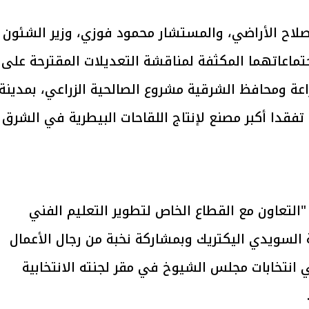
تصلاح الأراضي، والمستشار محمود فوزي، وزير الشئون
جتماعاتهما المكثفة لمناقشة التعديلات المقترحة على
يتابع الإجراءات الخاصة
افتتاح «إيجبس 2026» ب
زراعة ومحافظ الشرقية مشروع الصالحية الزراعي، بمدينة
ات الرئاسية بطرح وحدات
واسع.. والبترول: مصر تعزز مكان
لإيجار للمواطنين
بوصفها مركزًا إقليميًّا للطاق
تفقدا أكبر مصنع لإنتاج اللقاحات البيطرية في الشرق
30 مارس 2026 03:59 م
تعاون مع القطاع الخاص لتطوير التعليم الفني
لسويدي اليكتريك وبمشاركة نخبة من رجال الأعمال
ي انتخابات مجلس الشيوخ في مقر لجنته الانتخابية