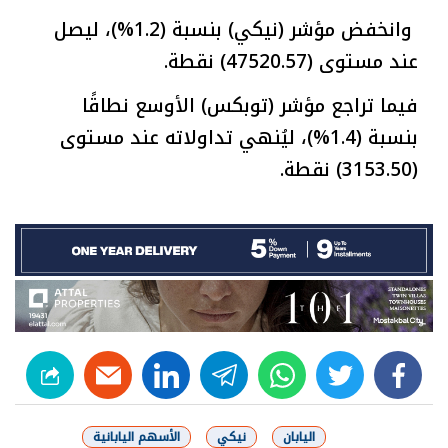
وانخفض مؤشر (نيكي) بنسبة (1.2%)، ليصل
عند مستوى (47520.57) نقطة.
فيما تراجع مؤشر (توبكس) الأوسع نطاقًا
بنسبة (1.4%)، ليُنهي تداولاته عند مستوى
(3153.50) نقطة.
linkedin
telegram
whats
twitter
facebook
اليابان
نيكي
الأسهم اليابانية