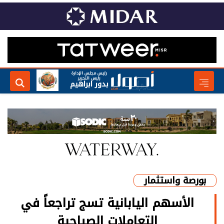
رئيس مجلس الإدارة
رئيس التحرير
بدور ابراهيم
بورصة واستثمار
الأسهم اليابانية تسج تراجعاً في
التعاملات الصباحية