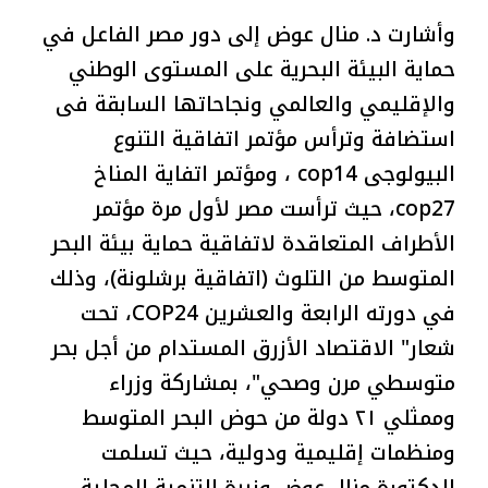
وأشارت د. منال عوض إلى دور مصر الفاعل في
حماية البيئة البحرية على المستوى الوطني
والإقليمي والعالمي ونجاحاتها السابقة فى
استضافة وترأس مؤتمر اتفاقية التنوع
البيولوجى cop14 ، ومؤتمر اتفاية المناخ
cop27، حيث ترأست مصر لأول مرة مؤتمر
الأطراف المتعاقدة لاتفاقية حماية بيئة البحر
المتوسط من التلوث (اتفاقية برشلونة)، وذلك
في دورته الرابعة والعشرين COP24، تحت
شعار" الاقتصاد الأزرق المستدام من أجل بحر
متوسطي مرن وصحي"، بمشاركة وزراء
وممثلي ٢١ دولة من حوض البحر المتوسط
ومنظمات إقليمية ودولية، حيث تسلمت