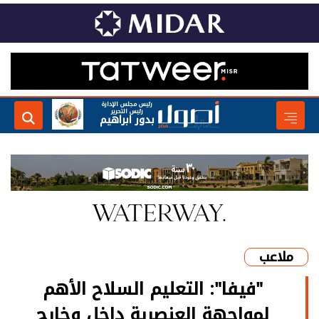
رئيس مجلس الإدارة
رئيس التحرير
بدور ابراهيم
ملاعب
"فيفا": التعليم السلاح الأهم
لمواجهة العنصرية داخل وخارج