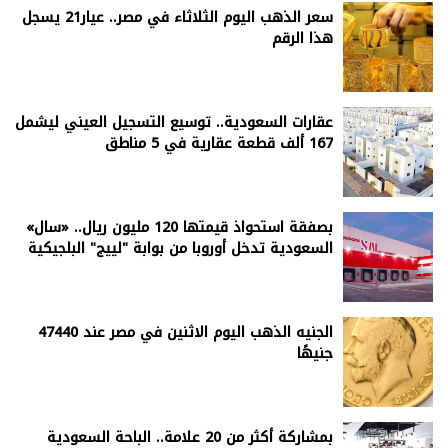
سعر الذهب اليوم الثلاثاء في مصر.. عيار21 يسجل
هذا الرقم
عقارات السعودية.. توسيع التسجيل العيني ليشمل
167 ألف قطعة عقارية في 5 مناطق
بصفقة استحواذ قيمتها 120 مليون ريال.. «سال»
السعودية تدخل أوروبا من بوابة "لييج" البلجيكية
الجنيه الذهب اليوم الاثنين في مصر عند 47440
جنيهًا
بمشاركة أكثر من 20 علامة.. الباحة السعودية