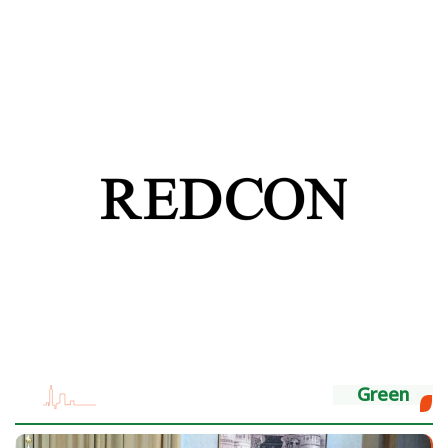
Green