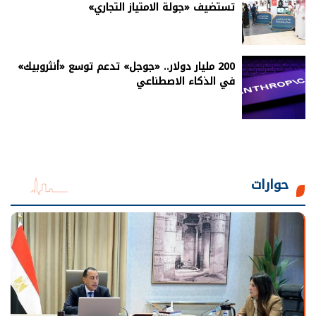
تستضيف «جولة الامتياز التجاري»
200 مليار دولار.. «جوجل» تدعم توسع «أنثروبيك»
في الذكاء الاصطناعي
حوارات