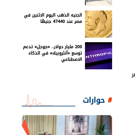
الجنيه الذهب اليوم الاثنين في
مصر عند 47440 جنيهًا
200 مليار دولار.. «جوجل» تدعم
توسع «أنثروبيك» في الذكاء
الاصطناعي
 مصر
حوارات