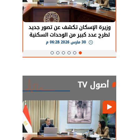
حضور دولي
وزيرة الإسكان تكشف عن تصور جديد
الرئي
تها
لطرح عدد كبير من الوحدات السكنية
قطاع 
ة
بنظام الإيجار
30 مارس 2026 06:28 م
أصول TV