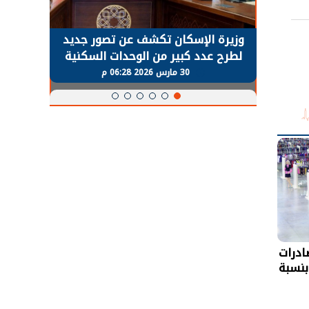
حضور دولي
وزيرة الإسكان تكشف عن تصور جديد
الرئي
تها
لطرح عدد كبير من الوحدات السكنية
قطاع 
ة
بنظام الإيجار
30 مارس 2026 06:28 م
أشهر.. صادرات
بنسبة