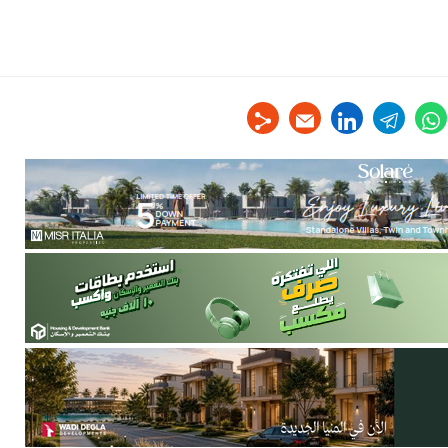
linkedin
telegram
whats
tw