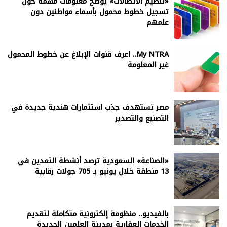
«تنظيم الاتصالات» يوضح معلومات مهمة حول
تسجيل خطوط محمول بأسماء مواطنين دون
علمهم
My NTRA.. اعرف قنوات الإبلاغ عن خطوط المحمول
غير المعلومة
مصر تستهدف جذب استثمارات هندية جديدة في
التصنيع والتصدير
«الصناعة» السعودية ترصد أنشطة التعدين في
13 منطقة خلال يونيو بـ 705 جولات رقابية
بالفيديو.. منظومة إلكترونية متكاملة لتقديم
الخدمات العقارية بمدينة العلمين الجديدة