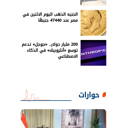
الجنيه الذهب اليوم الاثنين في
مصر عند 47440 جنيهًا
200 مليار دولار.. «جوجل» تدعم
توسع «أنثروبيك» في الذكاء
الاصطناعي
حوارات