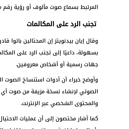
المرتبط بسماع صوت مألوف أو رؤية رقم
تجنب الرد على المكالمات
الرئيس السيسي: تداعيات خطيرة على
رئيس الوزراء 
الاقتصاد العالمي وأسعار الوقود حال
بتنفيذ التوجيه
استمرار الأزمة في الشرق الأوسط
سكنية با
30 مارس 2026 05:06 م
30 مارس 2026 04:40 م
وقال إيان بيدنويتز إن المحتالين باتوا ق
بسهولة، داعيًا إلى تجنب الرد على المكا
جهات رسمية أو أشخاص معروفين.
وأوضح خبراء أن أدوات استنساخ الصوت ال
الصوتي لإنشاء نسخة مزيفة من صوت أي ش
والمحتوى الشخصي عبر الإنترنت.
كما أشار مختصون إلى أن عمليات الاحتيا