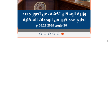
حضور دولي
وزيرة الإسكان تكشف عن تصور جديد
الرئي
تها
لطرح عدد كبير من الوحدات السكنية
قطاع 
ة
بنظام الإيجار
30 مارس 2026 06:28 م