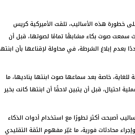
ى خطورة هذه الأساليب، تلقت الأميركية كريس
يتابع الإجراءات الخاصة
افتتاح «إيجبس 2026» ب
يث سمعت صوت بكاء مشابهًا تمامًا لصوتها، قبل أن
ات الرئاسية بطرح وحدات
واسع.. والبترول: مصر تعزز مكان
 بعدم إبلاغ الشرطة، في محاولة لإقناعها بأن ابنتها
لإيجار للمواطنين
بوصفها مركزًا إقليميًّا للطاق
30 مارس 2026 03:59 م
للغاية، خاصة بعد سماعها صوت ابنتها يناديها، ما
ية احتيال، قبل أن يتبين لاحقًا أن ابنتها كانت بخير
ساليب أصبحت أكثر تطورًا مع استخدام أدوات الذكاء
جراء محادثات فورية، ما غيّر مفهوم الثقة التقليدي