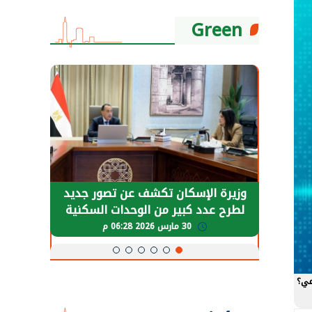
Green
حضور دولي
وزيرة الإسكان تكشف عن تصور جديد
الرئي
تها
لطرح عدد كبير من الوحدات السكنية
قطاع 
ة
بنظام الإيجار
30 مارس 2026 06:28 م
عي؟