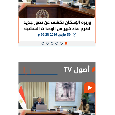
حضور دولي
وزيرة الإسكان تكشف عن تصور جديد
الرئي
تها
لطرح عدد كبير من الوحدات السكنية
قطاع 
ة
بنظام الإيجار
30 مارس 2026 06:28 م
أصول TV