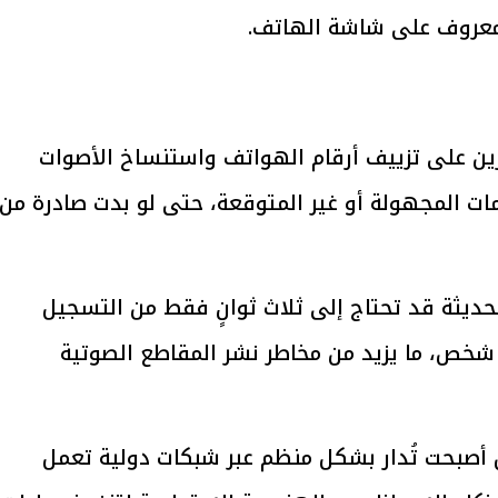
 معروف على شاشة الهاتف.
يتابع الإجراءات الخاصة
افتتاح «إيجبس 2026» ب
ات الرئاسية بطرح وحدات
واسع.. والبترول: مصر تعزز مكان
لإيجار للمواطنين
بوصفها مركزًا إقليميًّا للطاق
30 مارس 2026 03:59 م
ادرين على تزييف أرقام الهواتف واستنساخ الأصوات
لمات المجهولة أو غير المتوقعة، حتى لو بدت صادرة من
حديثة قد تحتاج إلى ثلاث ثوانٍ فقط من التسجيل
خص، ما يزيد من مخاطر نشر المقاطع الصوتية
ل أصبحت تُدار بشكل منظم عبر شبكات دولية تعمل