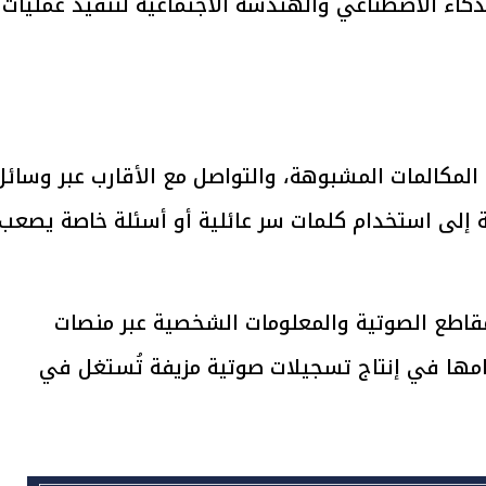
ذكاء الاصطناعي والهندسة الاجتماعية لتنفيذ عمليات
يتابع الإجراءات الخاصة
افتتاح «إيجبس 2026» ب
ات الرئاسية بطرح وحدات
واسع.. والبترول: مصر تعزز مكان
لإيجار للمواطنين
بوصفها مركزًا إقليميًّا للطاق
30 مارس 2026 03:59 م
 المكالمات المشبوهة، والتواصل مع الأقارب عبر وسائل
ة إلى استخدام كلمات سر عائلية أو أسئلة خاصة يصعب
قاطع الصوتية والمعلومات الشخصية عبر منصات
دامها في إنتاج تسجيلات صوتية مزيفة تُستغل في