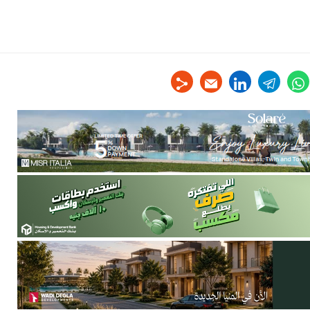
linkedin
telegram
whats
tw