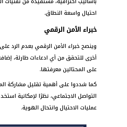
بأساليب احترافية، مستفيدة من تقنيات ال
احتيال واسعة النطاق.
الرئيس السيسي: تداعيات خطيرة على
رئيس الوزراء 
الاقتصاد العالمي وأسعار الوقود حال
بتنفيذ التوجيه
خبراء الأمن الرقمي
استمرار الأزمة في الشرق الأوسط
سكنية با
30 مارس 2026 05:06 م
30 مارس 2026 04:40 م
وينصح خبراء الأمن الرقمي بعدم الرد على
أخرى للتحقق من أي ادعاءات طارئة، إضاف
على المحتالين معرفتها.
كما شددوا على أهمية تقليل مشاركة الم
التواصل الاجتماعي، نظرًا لإمكانية استخ
عمليات الاحتيال وانتحال الهوية.