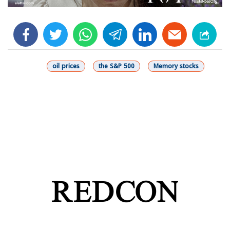
facebook
twitter
whats
telegram
linkedin
oil prices
the S&P 500
Memory stocks
شارك