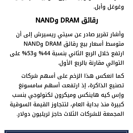
وغوغل وأبل.
رقائق DRAM وNAND
وأشار تقرير صادر عن سيتي ريسيرش إلى أن
متوسط أسعار بيع رقائق DRAM وNAND
ارتفع خلال الربع الثاني بنسبة 44% و53% على
التوالي مقارنة بالربع الأول.
كما انعكس هذا الزخم على أسهم شركات
تصنيع الذاكرة، إذ ارتفعت أسهم سامسونغ
وإس كيه هاينكس وميكرون تكنولوجي بنسب
كبيرة منذ بداية العام، لتتجاوز القيمة السوقية
المجمعة للشركات الثلاث حاجز تريليون دولار.