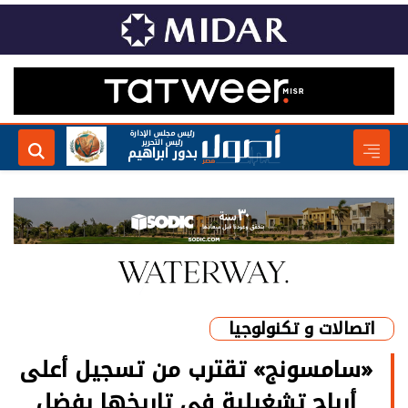
رئيس مجلس الإدارة
رئيس التحرير
بدور ابراهيم
اتصالات و تكنولوجيا
«سامسونج» تقترب من تسجيل أعلى
أرباح تشغيلية في تاريخها بفضل