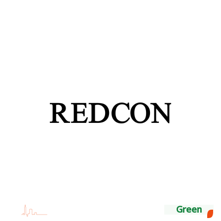
Green