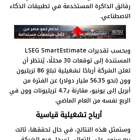
رقائق الذاكرة المستخدمة في تطبيقات الذكاء
الاصطناعي.
وبحسب تقديرات LSEG SmartEstimate
المستندة إلى توقعات 30 محللًا، يُنتظر أن
تعلن الشركة أرباحًا تشغيلية تبلغ 86 تريليون
وون (نحو 56.35 مليار دولار) عن الفترة من
أبريل إلى يونيو، مقارنة بـ4.7 تريليونات وون في
الربع نفسه من العام الماضي.
أرباح تشغيلية قياسية
وستمثل هذه النتائج، في حال تحققها، ثالث
ربع سنوي على التوالي تسجل فيه الشركة