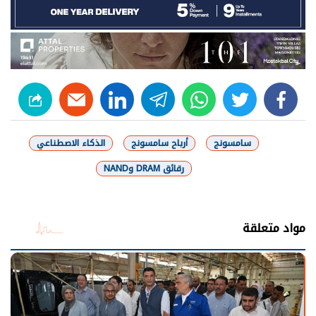
linkedin
telegram
whats
twitter
facebook
سامسونج
أرباح سامسونج
الذكاء الاصطناعي
رقائق DRAM وNAND
شارك
مواد متعلقة