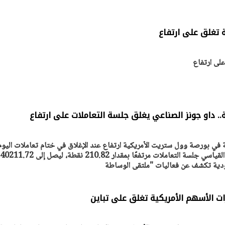
 تغلق على ارتفاع
يتابع الإجراءات الخاصة
افتتاح «إيجبس 2026» ب
ات الرئاسية بطرح وحدات
واسع.. والبترول: مصر تعزز مكان
على ارتفاع
لإيجار للمواطنين
بوصفها مركزًا إقليميًّا للطاق
30 مارس 2026 03:59 م
. داو جونز الصناعي يغلق جلسة التعاملات على ارتفاع
في بورصة وول ستريت الأمريكية ارتفاع عند الإغلاق في ختام تعاملات اليوم
وأنهى مؤشر داو جونز الصناعي القياسي جلسة التعاملات مرتفعًا بمقدار 210.82 نقطة، ليصل إلى 40211.72
سعودية تكشف عن فعاليات "ملتقى الوساطة
ت الأسهم الأمريكية تغلق على تباين