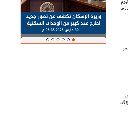
يوم
 بمقدار 81.33 نقطة، ليصل إلى
حضور دولي
وزيرة الإسكان تكشف عن تصور جديد
الرئي
تها
لطرح عدد كبير من الوحدات السكنية
قطاع 
ة
بنظام الإيجار
30 مارس 2026 06:28 م
شر
ر
. برشلونة يحتاج إلى