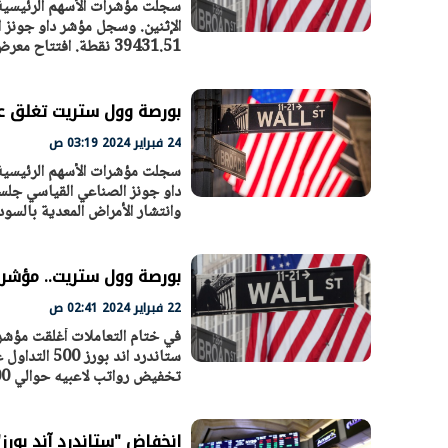
سجلت مؤشرات الأسهم الرئيسية 
39431.51 نقطة. افتتاح معرض المنتجات الوطنية السعودية في قطر
الرئيس السيسي: تداعيات خطيرة على
رئيس الوزراء 
الاقتصاد العالمي وأسعار الوقود حال
بتنفيذ التوجيه
استمرار الأزمة في الشرق الأوسط
سكنية با
30 مارس 2026 05:06 م
30 مارس 2026 04:40 م
بورصة وول ستريت تغلق ع
24 فبراير 2024 03:19 ص
سجلت مؤشرات الأسهم الرئيسية 
وانتشار الأمراض المعدية بالسودان 24 فبر
بورصة وول ستريت.. مؤشرا
22 فبراير 2024 02:41 ص
في ختام التعاملات أغلقت مؤشر
تخفيض رواتب لاعبيه حوالي 200 مليون يورو.. اعرف السبب
انخفاض "ستاندرد آند بورز" بنسبة 0.49 %.. مؤشرات الأسهم الأمر