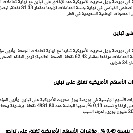
في بورصة وول ستريت الأمريكية عند الإغلاق على تباين مع نهاية تعاملات ال
الإثنين. وسجل مؤشر داو جونز الصناعي القياسي في نهاية جلسة التعاملات تراجعا
يتابع الإجراءات الخاصة
افتتاح «إيجبس 2026» ب
ات الرئاسية بطرح وحدات
واسع.. والبترول: مصر تعزز مكان
لإيجار للمواطنين
بوصفها مركزًا إقليميًّا للطاق
30 مارس 2026 03:59 م
لى تباين
في بورصة وول ستريت الأمريكية تباينا مع نهاية تعاملات الجمعة. وأنهى مؤ
داو جونز الصناعي القياسي جلسة التعاملات مرتفعا بمقدار 62.42 نقطة. الصحة العالمية: تردى النظام الصحى
اير،
ت الأسهم الأمريكية تغلق على تباين
ات الأسهم الرئيسية في بورصة وول ستريت الأمريكية على تباين. وأنهى المؤش
ستاندرد اند بورز 500 التداول على ارتفاع نسبته 0.13 %، منهيا الجلسة عند 4981.80 نقطة
يكية تغلق على تراجع