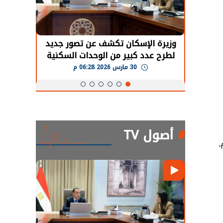
حضور دولي
وزيرة الإسكان تكشف عن تصور جديد
الرئي
تها
لطرح عدد كبير من الوحدات السكنية
قطاع 
ة
بنظام الإيجار
30 مارس 2026 06:28 م
أصول TV
.