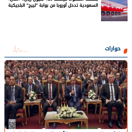
السعودية تدخل أوروبا من بوابة "لييج" البلجيكية
حوارات