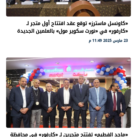
«كاونسل ماسترز» توقع عقد افتتاح أول متجر لـ
«كارفور» في «نورث سكوير مول» بالعلمين الجديدة
23 مارس 2025 11:49 م
«ماجد الفطيم» تفتتح متجرين لـ «كارفور» في محافظة