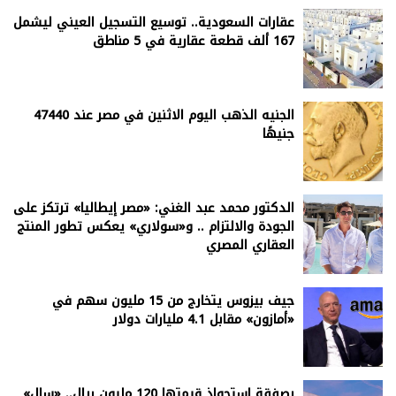
عقارات السعودية.. توسيع التسجيل العيني ليشمل
167 ألف قطعة عقارية في 5 مناطق
الجنيه الذهب اليوم الاثنين في مصر عند 47440
جنيهًا
الدكتور محمد عبد الغني: «مصر إيطاليا» ترتكز على
الجودة والالتزام .. و«سولاري» يعكس تطور المنتج
العقاري المصري
جيف بيزوس يتخارج من 15 مليون سهم في
«أمازون» مقابل 4.1 مليارات دولار
بصفقة استحواذ قيمتها 120 مليون ريال.. «سال»