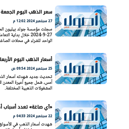
سعر الذهب اليوم الجمعة 27-9-2024 في مصر
27 سبتمبر 2024 12:02 م
سجلت مؤسسة جولد بيليون المت
الواحد للشراء في محلات الصاغ
أسعار الذهب اليوم الأربعاء 25-9-2024 في 
25 سبتمبر 2024 09:54 ص
الرئيس السيسي: تداعيات خطيرة على
رئيس الوزراء 
الاقتصاد العالمي وأسعار الوقود حال
بتنفيذ التوجيه
المشغولات الذهبية المختلفة.
استمرار الأزمة في الشرق الأوسط
سكنية با
30 مارس 2026 05:06 م
30 مارس 2026 04:40 م
«آي صاغة» تعدد أسباب أكبر
22 سبتمبر 2024 04:33 م