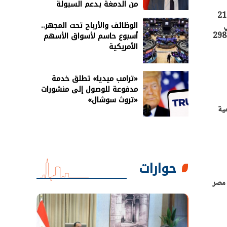
من الدمغة يدعم السيولة
استقرت أسعار الذهب في مصر منتصف تعاملات اليوم الأحد 15 سبتمبر 2024، حيث يسجل جرام الذهب عيار 21
الوظائف والأرباح تحت المجهر..
ي
أسبوع حاسم لأسواق الأسهم
 مصر: عيار 24 يسجل 3979 جنيها. عيار 21 يسجل 3480 جنيها. عيار 18 يسجل 2980
الأمريكية
«ترامب ميديا» تطلق خدمة
مدفوعة للوصول إلى منشورات
«تروث سوشال»
ية
حوارات
عر للذهب في مصر