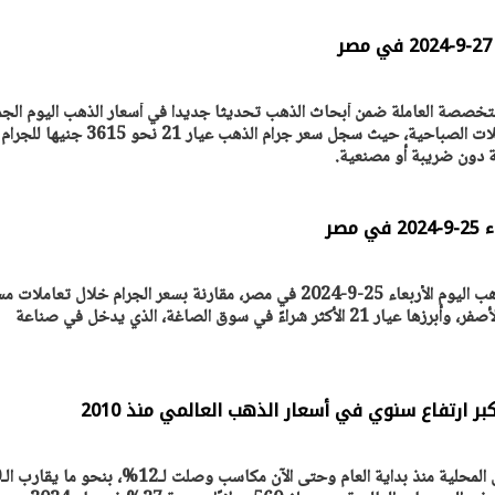
خصصة العاملة ضمن أبحاث الذهب تحديثا جديدا في أسعار الذهب اليوم الجم
27-9-2024 خلال بداية التعاملات الصباحية، حيث سجل سعر جرام الذهب عيار 21 نحو 3615 جنيها للجرام
ة دون ضريبة أو مصنعية.
مصر
تحديث جديد شهدته أسعار الذهب اليوم الأربعاء 25-9-2024 في مصر، مقارنة بسعر الجرام خلال تعاملا
يتابع الإجراءات الخاصة
افتتاح «إيجبس 2026» ب
أمس، شمل جميع أعيرة المعدن الأصفر، وأبرزها عيار 21 الأكثر شراءً في سوق الصاغة، الذي يدخل في صناعة
ات الرئاسية بطرح وحدات
واسع.. والبترول: مصر تعزز مكان
لإيجار للمواطنين
بوصفها مركزًا إقليميًّا للطاق
30 مارس 2026 03:59 م
 ارتفاع سنوي في أسعار الذهب العالمي منذ 2010
شهدت