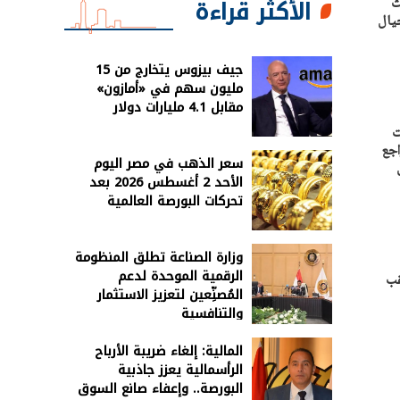
الأكثر قراءة
بنسبة 27% في عام 2024، حيث
جيف بيزوس يتخارج من 15
مليون سهم في «أمازون»
مقابل 4.1 مليارات دولار
ت
اجع
سعر الذهب في مصر اليوم
الأحد 2 أغسطس 2026 بعد
تحركات البورصة العالمية
وزارة الصناعة تطلق المنظومة
الرقمية الموحدة لدعم
ية، عقب
المُصنِّعين لتعزيز الاستثمار
والتنافسية
المالية: إلغاء ضريبة الأرباح
الرأسمالية يعزز جاذبية
البورصة.. وإعفاء صانع السوق