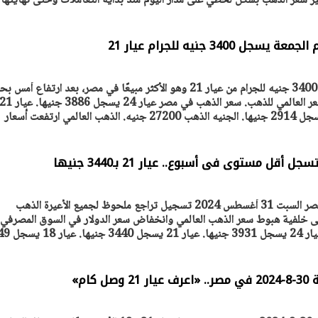
 سعر الذهب بشكل لحظي على مدار اليوم منذ بداية التعاملات وحتى نهايتها
340 جنيه للجرام عيار 21
يتابع الإجراءات الخاصة
افتتاح «إيجبس 2026» ب
ات الرئاسية بطرح وحدات
واسع.. والبترول: مصر تعزز مكان
استقر سعر الذهب في مصر عند 3400 جنيه للجرام من عيار 21 وهو الأكثر مبيعًا في مصر، بعد ارتفاع أ
لإيجار للمواطنين
بوصفها مركزًا إقليميًّا للطاق
30 مارس 2026 03:59 م
30 جنيهًا على خلفية صعود السعر العالمي للذهب. سعر الذهب في مصر عيار 24 يسجل 3886 جنيها. عي
يسجل 3400 جنيه. عيار 18 يسجل 2914 جنيها. الجنيه الذهب 27200 جنيه. الذهب العالمي ارتفعت أسعار
قل مستوى فى أسبوع.. عيار 21 بـ3440 جنيها
شهدت أسعار الذهب اليوم في مصر السبت 31 أغسطس 2024 تسجيل تراجع ملحوظ لجميع الأعيرة الذهب
لى خلفية هبوط سعر الذهب العالمي وانخفاض سعر الدولار في السوق المصرفي
الرسمي. سعر الذهب في مصر: عيار 24 يسج
كام»