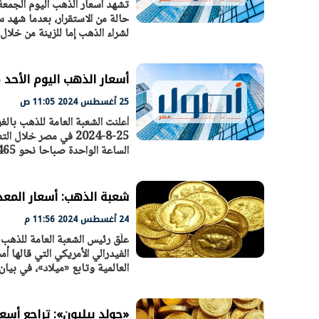
حالة من الاستقرار، بعدما شهد س
لشراء الذهب إما للزينة من خلال
الرئيس السيسي: تداعيات خطيرة على
رئيس الوزراء 
الاقتصاد العالمي وأسعار الوقود حال
بتنفيذ التوجيه
استمرار الأزمة في الشرق الأوسط
سكنية با
30 مارس 2026 05:06 م
30 مارس 2026 04:40 م
أسعار الذهب اليوم الأحد 25-8-2024 في محال الصاغة
25 أغسطس 2024 11:05 ص
أعلنت الشعبة العامة للذهب بالغ
الساعة الواحدة صباحا نحو 3465 جنيها، متراجعا 20 جنيها عن الأحد الماضي. اخبار ذات
شعبة الذهب: أسعار المع
24 أغسطس 2024 11:56 م
علَّق رئيس الشعبة العامة للذه
الفيدرالي الأمريكي التي قالها
العالمية وتابع «ميلاد»، في بي
«جولد بيليون»: تراجع أسعار الذهب