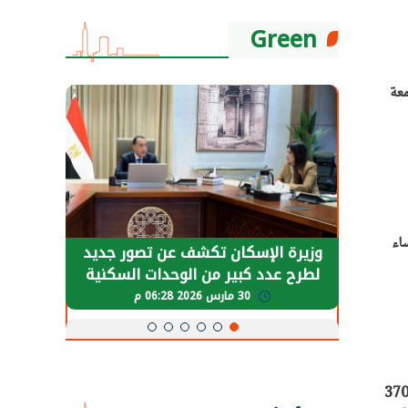
Green
عة
ت مساء
حضور دولي
وزيرة الإسكان تكشف عن تصور جديد
الرئي
تها
لطرح عدد كبير من الوحدات السكنية
قطاع 
ة
بنظام الإيجار
30 مارس 2026 06:28 م
 أسعار الذهب في الأسواق المحلية منذ بداية العام وحتى الآن مكاسب وصلت لـ12%، بنحو ما يقارب الـ370