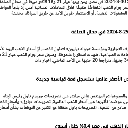
تشهد أسعار الذهب اليوم الجمعة 30-8-2024 في مصر، ومن بينها عيار 21 و18 الأكثر مبيعًا في محال الص
عر جرام الذهب انخفاضًا طفيفًا خلال التعاملات المسائية أمس، إذ يلجأ المواط
 المشغولات الذهبية، أو الاستثمار طويل الأمد عن طريق السبائك مختلفة
يتابع الإجراءات الخاصة
افتتاح «إيجبس 2026» ب
ات الرئاسية بطرح وحدات
واسع.. والبترول: مصر تعزز مكان
لإيجار للمواطنين
بوصفها مركزًا إقليميًّا للطاق
30 مارس 2026 03:59 م
رف التجارية ومؤسسة «جولد بيليون» لتداول الذهب، أنّ أسعار الذهب اليوم الأ
25-8-2024 في مصر خلال التعاملا
دن الأصفر عالميا ستسجل قمة قياسية جديدة
ب والمجوهرات، المهندس هاني ميلاد، على تصريحات جيروم باول رئيس البنك
 أمس، موضحا تأثيرها على أسعار الذهب العالمية. تصريحات «باول» وأسعار الذ
ان صادر عن الشعبة: «تصريحات باول متفقة مع الكثير من التوقعات بشأن أسعار
 في مصر 0.4% خلال أسبوع