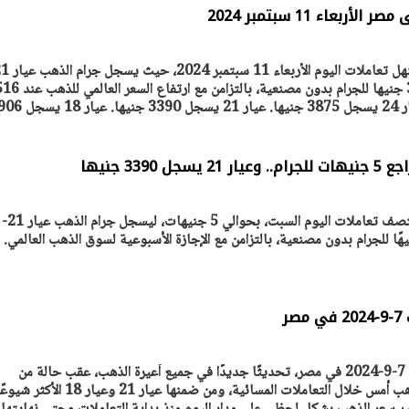
عاء 11 سبتمبر 2024
ننشر أسعار الذهب في مصر مستهل تعاملات اليوم الأربعاء 1
وهو الأكثر مبيعا في مصر 3390 جنيها للجرام بدون مصنعية، بالتز
يتابع الإجراءات الخاصة
افتتاح «إيجبس 2026» ب
دولارًا. سعر الذهب في مصر: عيار 24 يسجل 3875 جنيها. عيار 21 يسج
ات الرئاسية بطرح وحدات
واسع.. والبترول: مصر تعزز مكان
لإيجار للمواطنين
بوصفها مركزًا إقليميًّا للطاق
30 مارس 2026 03:59 م
339 جنيها
تراجع سعر الذهب في مصر، 
ر
تشهد أسعار الذهب اليوم السبت 7-9-2024 في مصر، تحديثًا جديدًا في جميع أعيرة الذهب، عقب حالة من
الانخفاض شهدها سعر جرام الذهب أمس خلال التعاملات المسائية، ومن ضمنها عيار 21 وعيار 18 الأكثر 