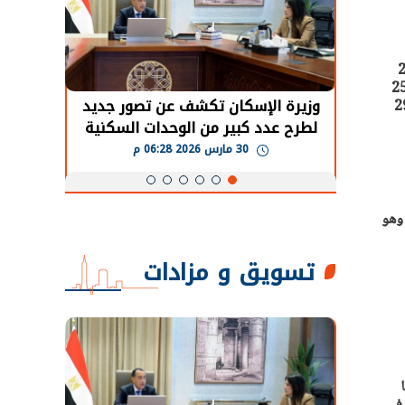
1 سبتمبر 2024، حيث يسجل جرام الذهب عيار 21
امن مع ارتفاع السعر العالمي للذهب عند 2516
حضور دولي
وزيرة الإسكان تكشف عن تصور جديد
الرئي
ل 3390 جنيها. عيار 18 يسجل 2906
تها
لطرح عدد كبير من الوحدات السكنية
قطاع 
ة
بنظام الإيجار
30 مارس 2026 06:28 م
بمنتصف تعاملات اليوم السبت، بحوالي 5 جنيهات، ليسجل جرام الذهب عيار 21- وهو
تسويق و مزادات
شيوعًا