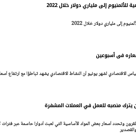
ية للألمنيوم إلى ملياري دولار خلال 2022
لمنيوم إلى ملياري دولار خلال 2022
يتابع الإجراءات الخاصة
افتتاح «إيجبس 2026» ب
ات الرئاسية بطرح وحدات
واسع.. والبترول: مصر تعزز مكان
لإيجار للمواطنين
بوصفها مركزًا إقليميًّا للطاق
30 مارس 2026 03:59 م
قياس الاقتصادي لشهر يونيو أن النشاط الاقتصادي يشهد تباطؤا مع ارتفاع أسعا
 يترك منصبه للعمل في العملات المشفرة
لقرون وتحدد أسعار بعض المواد الأساسية التي لعبت أدوارا حاسمة عبر فترات ك
والقصدير