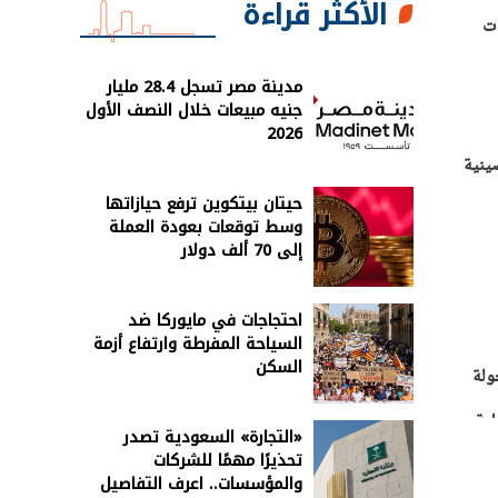
الأكثر قراءة
ات
مدينة مصر تسجل 28.4 مليار
جنيه مبيعات خلال النصف الأول
2026
ينية
حيتان بيتكوين ترفع حيازاتها
وسط توقعات بعودة العملة
إلى 70 ألف دولار
احتجاجات في مايوركا ضد
السياحة المفرطة وارتفاع أزمة
السكن
ولة
ية،
«التجارة» السعودية تصدر
تحذيرًا مهمًا للشركات
والمؤسسات.. اعرف التفاصيل