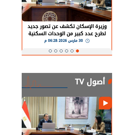
حضور دولي
وزيرة الإسكان تكشف عن تصور جديد
الرئي
تها
لطرح عدد كبير من الوحدات السكنية
قطاع 
ة
بنظام الإيجار
30 مارس 2026 06:28 م
أصول TV