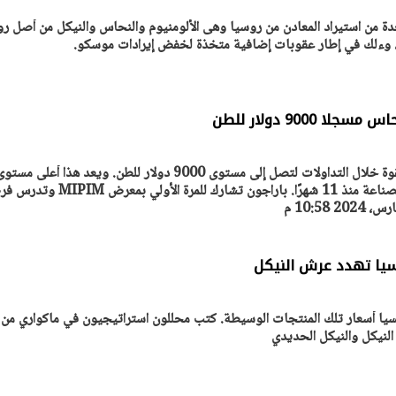
ة من استيراد المعادن من روسيا وهى الألومنيوم والنحاس والنيكل من أصل ر
يا، وءلك في إطار عقوبات إضافية متخذة لخفض إيرادات موسكو.
9000 دولار للطن
سجلت أسعار النحاس ارتفاعا بقوة خلال التداولات لتصل إلى مستوى 9000 دولار للطن. ويعد هذا أعلى مست
سجله المعدن المهم في قطاع الصناعة منذ 11 شهرًا. باراجون تشارك للمرة الأولي بم
سيا تهدد عرش النيكل
سيا أسعار تلك المنتجات الوسيطة. كتب محللون استراتيجيون في ماكواري من
 النيكل والنيكل الحديدي