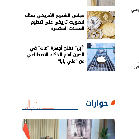
وسي
مجلس الشيوخ الأمريكي يمهّد
لتصويت تاريخي على تنظيم
العملات المشفرة
"أبل" تفتح أجهزة "ماك" في
الصين أمام الذكاء الاصطناعي
وى
من "علي بابا"
عرض MIPIM وتدرس فرص
حوارات