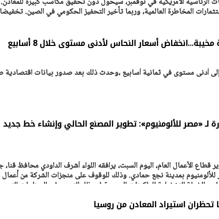
بات الرئاسية الأمريكية في نوفمبر، سيحول دون تحقيق مكاسب كبيرة للمعادن.
مارات المخاطرة العالمية، وربما تأخير التحفيز الحكومي في الصين. تخفيض
خيبة...انخفاض أسعار النحاس لأدنى مستوى خلال 8 أسابيع
لى أدنى مستوى في ثمانية أسابيع ،وحدث ذلك بعد صدور بيانات اقتصادية ص
رة لـ «مصر للألومنيوم»: تطوير المصنع الحالي وإنشاء خط جديد
قطاع الأعمال العام، اليوم السبت، يرافقه اللواء أشرف الداودي محافظ قنا، ج
لألومنيوم بمدينة نجع حمادي. وذلك للوقوف على منجزات الشركة من أعمال
اج والخطة التشغيلية للماكينات الجديدة في ظل التوسع في الصناعات التحويل
يا تحظران استيراد المعادن من روسيا