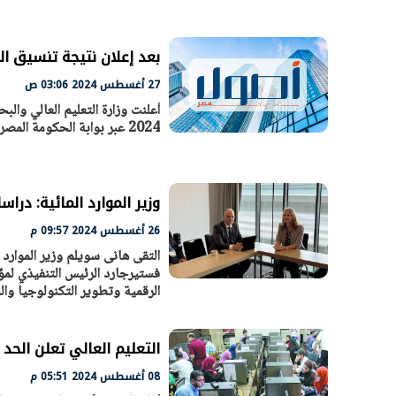
بعد إعلان نتيجة تنسيق المرحلة الثانية 2024.. م
الرئيس السيسي: تداعيات خطيرة على
رئيس الوزراء 
27 أغسطس 2024 03:06 ص
الاقتصاد العالمي وأسعار الوقود حال
بتنفيذ التوجيه
استمرار الأزمة في الشرق الأوسط
سكنية با
30 مارس 2026 05:06 م
30 مارس 2026 04:40 م
2024 عبر بوابة الحكومة المصرية لخدمات تنسيق القبول بالجامعات والمعاهد المصرية، منذ قليل.
وزير الموارد المائية: در
26 أغسطس 2024 09:57 م
التقى هانى سويلم وزير الموارد ا
الرقمية وتطوير التكنولوجيا وال
التعليم العالي تعلن الحد ال
08 أغسطس 2024 05:51 م