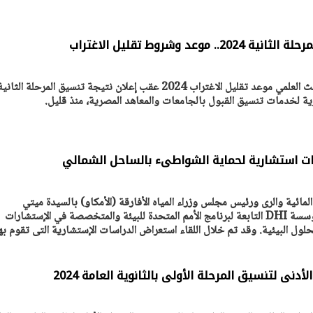
وعد وشروط تقليل الاغتراب
يتابع الإجراءات الخاصة
افتتاح «إيجبس 2026» ب
ات الرئاسية بطرح وحدات
واسع.. والبترول: مصر تعزز مكان
أعلنت وزارة التعليم العالي والبحث العلمي موعد تقليل الاغتراب 2024 عقب إعلان نتيجة تنسيق المرحلة الثاني
لإيجار للمواطنين
بوصفها مركزًا إقليميًّا للطاق
30 مارس 2026 03:59 م
اسات استشارية لحماية الشواطىء بالساحل الشمالي
لمائية والرى ورئيس مجلس وزراء المياه الأفارقة (الأمكاو) بالسيدة ميتي
فستيرجارد الرئيس التنفيذي لمؤسسة DHI التابعة لبرنامج الأمم المتحدة للبيئة والمتخصصة في الإستشارات
حلول البيئية. وقد تم خلال اللقاء استعراض الدراسات الإستشارية التى تقوم به
أدنى لتنسيق المرحلة الأولى بالثانوية العامة 2024