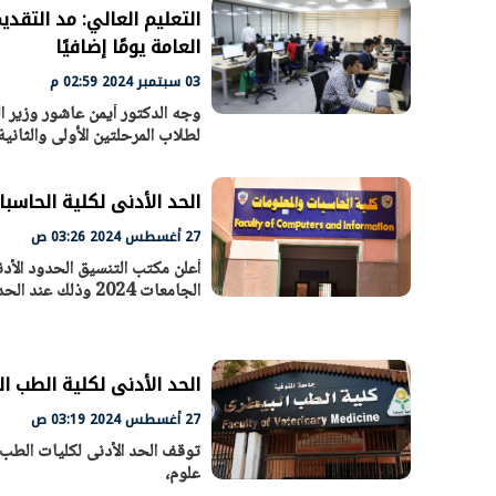
التعليم العالي: مد التقديم
العامة يومًا إضافيًا
03 سبتمبر 2024 02:59 م
وجه الدكتور أيمن عاشور وزير ال
الرئيس السيسي: تداعيات خطيرة على
رئيس الوزراء 
لطلاب المرحلتين الأولى والثانية
الاقتصاد العالمي وأسعار الوقود حال
بتنفيذ التوجيه
استمرار الأزمة في الشرق الأوسط
سكنية با
30 مارس 2026 05:06 م
30 مارس 2026 04:40 م
الحد الأدنى لكلية الحاسبا
27 أغسطس 2024 03:26 ص
أعلن مكتب التنسيق الحدود الأ
الجامعات 2024 وذلك عند الحد الأدنى 83.4% بمجموع درجات بلغ 342 درجة في الشعبة الرياضية.
الحد الأدنى لكلية الطب الب
27 أغسطس 2024 03:19 ص
علوم،