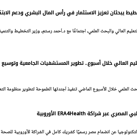
خطيط يبحثان تعزيز الاستثمار في رأس المال البشري ودعم الابتك
لتعليم العالي والبحث العلمي، اجتماعًا مع د.أحمد رستم، وزير التخطيط والتنمية
ليم العالي خلال أسبوع.. تطوير المستشفيات الجامعية وتوسيع
يتابع الإجراءات الخاصة
افتتاح «إيجبس 2026» ب
لبحث العلمي خلال الأسبوع الماضي تنفيذ أجندتها الطموحة لتطوير منظومة التع
ات الرئاسية بطرح وحدات
واسع.. والبترول: مصر تعزز مكان
لإيجار للمواطنين
بوصفها مركزًا إقليميًّا للطاق
30 مارس 2026 03:59 م
 عبر شراكة ERA4Health الأوروبية
التكنولوجيا عن انضمام مصر رسميًا كشريك كامل في الشراكة الأوروبية للصحة