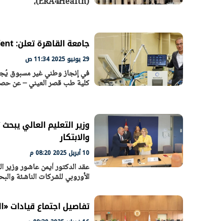
(ERA4Health)،
جامعة القاهرة تعلن: EZVent أول جهاز تنفس صناعي مصري يحصل على الترخيص التجاري
29 يونيو 2025 11:34 ص
في إنجاز وطني غير مسبوق يُجسد
كلية طب قصر العيني – عن حصول جهاز التنفس ال
وزير التعليم العالي يبحث 
والابتكار
10 أبريل 2025 08:20 م
عقد الدكتور أيمن عاشور وزير الت
الأوروبي للشركات الناشئة والبح
تفاصيل اجتماع قيادات «الت