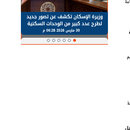
امة
حضور دولي
وزيرة الإسكان تكشف عن تصور جديد
الرئي
تها
لطرح عدد كبير من الوحدات السكنية
قطاع 
ة
بنظام الإيجار
30 مارس 2026 06:28 م
وتسليم
م
ة
يل