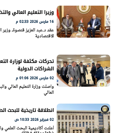
وزيرا التعليم العالي والت
16 مارس 2026 02:33 م
عقد د.عبد العزيز قنصوة، وزير ا
الاقتصادية
تحركات مكثفة لوزارة التع
الشراكات الدولية
02 مارس 2026 01:06 م
الرئيس السيسي: تداعيات خطيرة على
رئيس الوزراء 
واصلت وزارة التعليم العالي وا
الاقتصاد العالمي وأسعار الوقود حال
بتنفيذ التوجيه
العالي
استمرار الأزمة في الشرق الأوسط
سكنية با
30 مارس 2026 05:06 م
30 مارس 2026 04:40 م
انطلاقة تاريخية للبحث الطبي المصري
02 فبراير 2026 10:33 ص
أعلنت أكاديمية البحث العلمي و