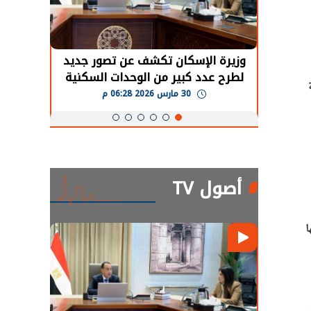
حضور دولي
وزيرة الإسكان تكشف عن تصور جديد
الرئي
تها
لطرح عدد كبير من الوحدات السكنية
قطاع 
ة
ة
بنظام الإيجار
30 مارس 2026 06:28 م
أصول TV
ا