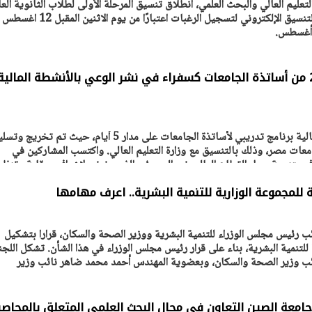
لتعليم العالي والبحث العلمي، انطلاق تنسيق المرحلة الأولى لطلاب الثانوية الع
(كليات القمة)، من خلال موقع التنسيق الإلكتروني لتسجيل الرغبات اعتبارًا من يوم الاثنين المقبل 12 اغسطس
يتابع الإجراءات الخاصة
افتتاح «إيجبس 2026» ب
ات الرئاسية بطرح وحدات
واسع.. والبترول: مصر تعزز مكان
لإيجار للمواطنين
بوصفها مركزًا إقليميًّا للطاق
30 مارس 2026 03:59 م
"الرقابة المالية": تخريج 28 من أساتذة الجامعات كسفراء في نشر الوعي بالأنشطة المالية
اختتمت الهيئة العامة للرقابة المالية برنامج تدريبي لأساتذة الجامعات على مدار 5 أيام، حيث تم تخريج 
ن أساتذة جامعات مصر، وذلك بالتنسيق مع وزارة التعليم العالي. واكتسب المشاركين في
ارف متنوعة حول القطاع المالي غير المصرفي الذي يخضع لإشراف ورقابة وتنظي
ة للمجموعة الوزارية للتنمية البشرية.. اعرف مهامها
ئب رئيس مجلس الوزراء للتنمية البشرية ووزير الصحة والسكان، قرارا بتشكيل
ة للتنمية البشرية، بناء على قرار رئيس مجلس الوزراء في هذا الشأن. تشكل اللجن
ئب وزير الصحة والسكان، وبعضوية المهندس أحمد محمد ضاهر نائب وزير
 جامعة الصين التعاون في مجال البحث العلمي المتعلق بالمحاص