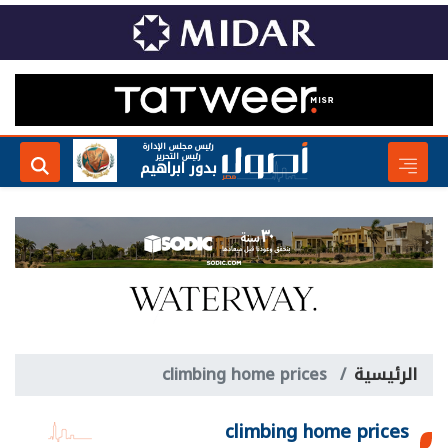
رئيس مجلس الإدارة
رئيس التحرير
بدور ابراهيم
الرئيسية
climbing home prices
climbing home prices