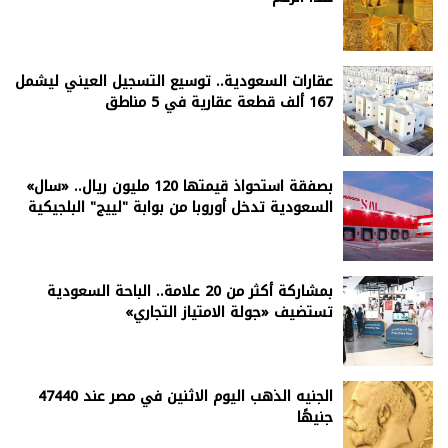
عقارات السعودية.. توسيع التسجيل العيني ليشمل
167 ألف قطعة عقارية في 5 مناطق
بصفقة استحواذ قيمتها 120 مليون ريال.. «سال»
السعودية تدخل أوروبا من بوابة "لييج" البلجيكية
بمشاركة أكثر من 20 علامة.. الباحة السعودية
تستضيف «جولة الامتياز التجاري»
الجنيه الذهب اليوم الاثنين في مصر عند 47440
جنيهًا