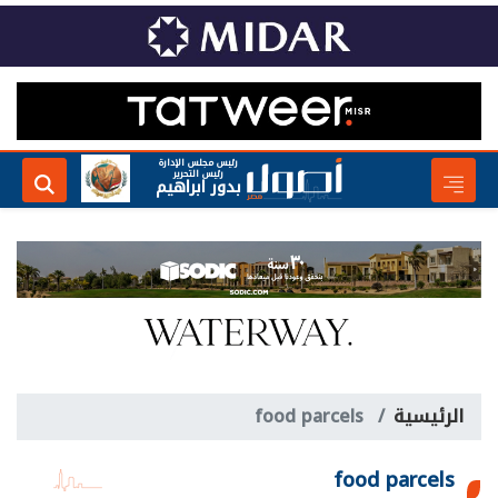
رئيس مجلس الإدارة
رئيس التحرير
بدور ابراهيم
الرئيسية
food parcels
food parcels