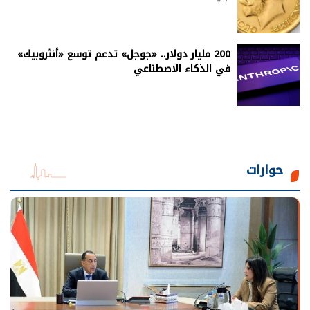
200 مليار دولار.. «جوجل» تدعم توسع «أنثروبيك»
في الذكاء الاصطناعي
حوارات