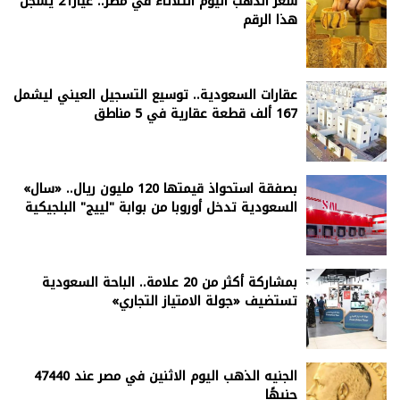
سعر الذهب اليوم الثلاثاء في مصر.. عيار21 يسجل
هذا الرقم
عقارات السعودية.. توسيع التسجيل العيني ليشمل
167 ألف قطعة عقارية في 5 مناطق
بصفقة استحواذ قيمتها 120 مليون ريال.. «سال»
السعودية تدخل أوروبا من بوابة "لييج" البلجيكية
بمشاركة أكثر من 20 علامة.. الباحة السعودية
تستضيف «جولة الامتياز التجاري»
الجنيه الذهب اليوم الاثنين في مصر عند 47440
جنيهًا