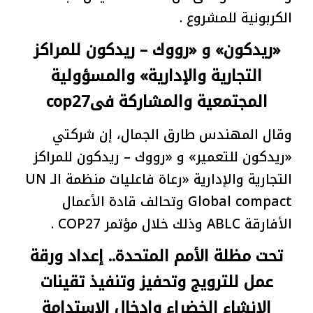
الكربونية للمشروع .
«ريدكون» و «رووك – ريدكون للمراكز
التجارية والإدارية» والمسؤولية
المجتمعية والمشاركة فىcop27
وقال المهندس طارق الجمال، إن شركتي
«ريدكون للتعمير» و «رووك – ريدكون للمراكز
التجارية والإدارية «رعاة فاعليات منظمة الـ UN
Global compact وتحالف قادة الأعمال
الأفارقة ABLC وذلك خلال مؤتمر COP27 .
تحت مظلة الأمم المتحدة.. إعداد ورقة
عمل للترويج وتحفيز وتنفيذ تقينات
الانشاء الخضراء وإدخال الاستدامة