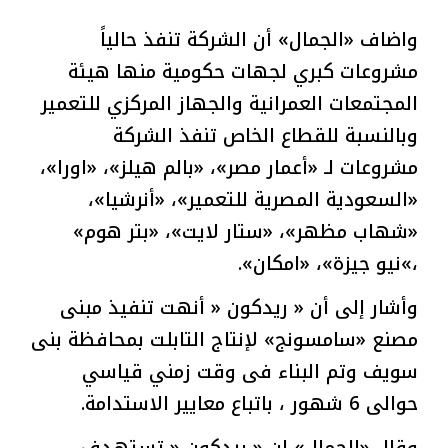
واضاف «الجمال» أن الشركة تنفذ حالياً
مشروعات كبري لجهات حكومية منها هيئة
المجتمعات العمرانية والجهاز المركزي للتعمير
وبالنسبة للقطاع الخاص تنفذ الشركة
مشروعات لـ «أعمار مصر»، «بالم هيلز»، «اورا»،
«السعودية المصرية للتعمير»، «أنرشيا»،
«شهاب مظهر»، «ستار لايت»، «بتر هوم»
،»نيو جيزة»، «امكان».
وأشار إلى أن « ريدكون « أنهت تنفيذ مبنى
مصنع «سامسونج» لإنتاج التابلت بمحافظة بنى
سويف وتم البناء فى وقت زمني قياسي
حوالى 6 شهور ، باتباع معايير الاستدامة.