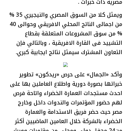
مصرية ذات خبرات .
ويمثل كلا من السوق المصري والنيجيري 35 %
من اجمالى الناتج المحلي الافريقي وحوالى 40
% من سوق المشروعات المتعلقة بقطاع
التشييد فى القارة الافريقية ، وبالتالي فإن
التعاون المشترك سيمثل نتائج ايجابية كبري.
وأكد «الجمال» على حرص «ريدكون» تطوير
خبراتها بصورة دورية واطلاع العاملين بها على
احدث مستجدات العمارة الخضراء واتاحة فرص
لهم حضور المؤتمرات والندوات داخل وخارج
مصر حيث حضر فريق الاستدامة والعمارة
الخضراء بالشركة خلال العامين الماضيين أكثر
من24 محفل دولي ومحلي من مؤتمرات وورش