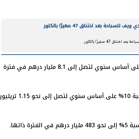
لسباحة بعد اختناق 47 صغيرًا بالكلور
يتابع الإجراءات الخاصة
افتتاح «إيجبس 2026» ب
ناق 47 صغيرًا بالكلور
ات الرئاسية بطرح وحدات
واسع.. والبترول: مصر تعزز مكان
لإيجار للمواطنين
بوصفها مركزًا إقليميًّا للطاق
30 مارس 2026 03:59 م
وارتفعت الأرباح الصافية للبنك بنحو 1% على أساس سنوي لتصل إلى 8.1 مليار درهم في فترة
كما ارتفعت أصول بنك أبو ظبي الأول بنسبة 10% على أساس سنوي لتصل إلى نحو 1.15
 ذاتها.