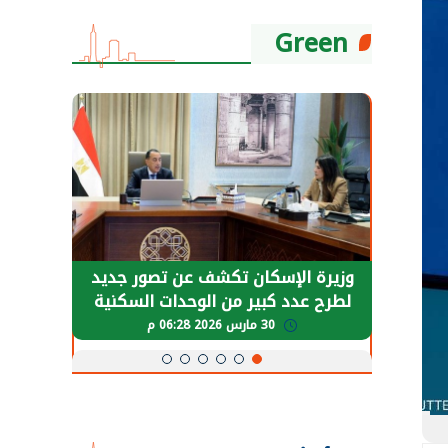
Green
حضور دولي
وزيرة الإسكان تكشف عن تصور جديد
الرئي
تها
لطرح عدد كبير من الوحدات السكنية
قطاع 
ة
بنظام الإيجار
30 مارس 2026 06:28 م