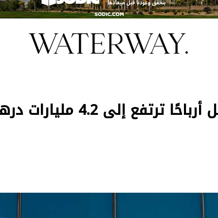
«بنك أبو ظبي الأول» يسجل أرباحًا ترتفع إلى 4.2 مليار