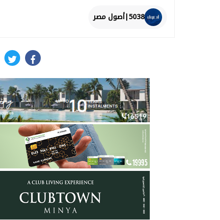
5038|أصول مصر
itter
facebook