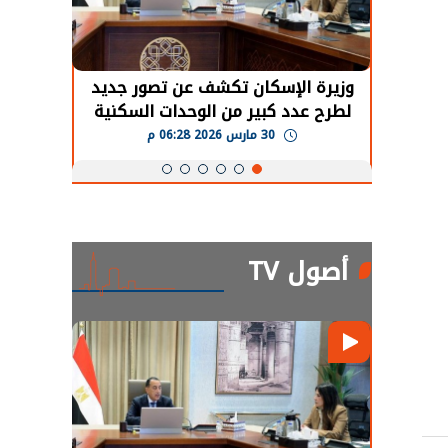
حضور دولي
وزيرة الإسكان تكشف عن تصور جديد
الرئي
تها
لطرح عدد كبير من الوحدات السكنية
قطاع 
ة
بنظام الإيجار
30 مارس 2026 06:28 م
أصول TV