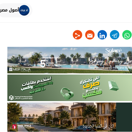
أصول مصر
linkedin
telegram
whats
tw