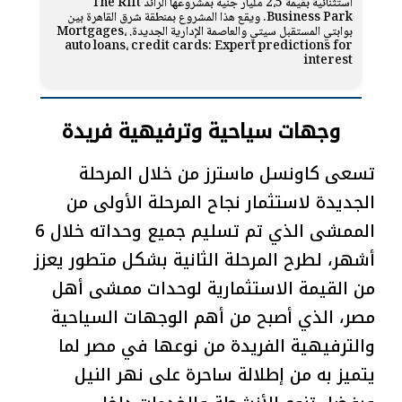
استثنائية بقيمة 2،5 مليار جنيه بمشروعها الرائد The Rift
Business Park. ويقع هذا المشروع بمنطقة شرق القاهرة بين
بوابتي المستقبل سيتي والعاصمة الإدارية الجديدة. Mortgages،
auto loans، credit cards: Expert predictions for
interest
وجهات سياحية وترفيهية فريدة
تسعى كاونسل ماسترز من خلال المرحلة
الجديدة لاستثمار نجاح المرحلة الأولى من
الممشى الذي تم تسليم جميع وحداته خلال 6
أشهر، لطرح المرحلة الثانية بشكل متطور يعزز
من القيمة الاستثمارية لوحدات ممشى أهل
مصر، الذي أصبح من أهم الوجهات السياحية
والترفيهية الفريدة من نوعها في مصر لما
يتميز به من إطلالة ساحرة على نهر النيل