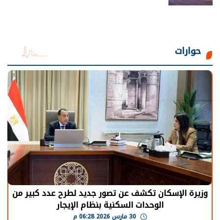
حوارات
طرح عدد كبير من
الرئيس السيسي: توقف الأنشطة في
إيجار
يحتاج إلى سنوات لعودة معدلات الإن
30 مارس 2026 05:08 م