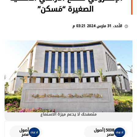
الصغيرة “مَسكن”
الأحد، 31 مارس 2024 03:21 م
متصفحك لا يدعم ميزة الاستماع
5038|أصول
أصول
مصر
مصر