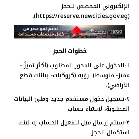
الإلكتروني المخصص للحجز
(https://reserve.newcities.gov.eg).
خطوات الحجز
١-الدخول على المحور المطلوب (أكثر تميزًا-
مميز- متوسط) لرؤية (كروكيات- بيانات قطع
الأراضي).
٢-تسجيل دخول مستخدم جديد وملئ البيانات
المطلوبة، لإنشاء حساب.
٣-سيتم إرسال ميل لتفعيل الحساب به لينك
استكمال الحجز.