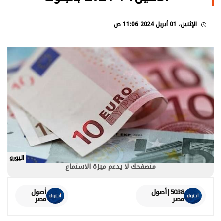
الإثنين، 01 أبريل 2024 11:06 ص
اليورو
متصفحك لا يدعم ميزة الاستماع
5038|أصول
أصول
مصر
مصر