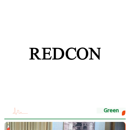
Green