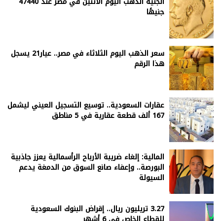
الجنيه الذهب اليوم الاثنين في مصر عند 47440
جنيهًا
سعر الذهب اليوم الثلاثاء في مصر.. عيار21 يسجل
هذا الرقم
عقارات السعودية.. توسيع التسجيل العيني ليشمل
167 ألف قطعة عقارية في 5 مناطق
المالية: إلغاء ضريبة الأرباح الرأسمالية يعزز جاذبية
البورصة.. وإعفاء صانع السوق من الدمغة يدعم
السيولة
3.27 تريليون ريال.. إقراض البنوك السعودية
للقطاع الخاص في 6 أشهر