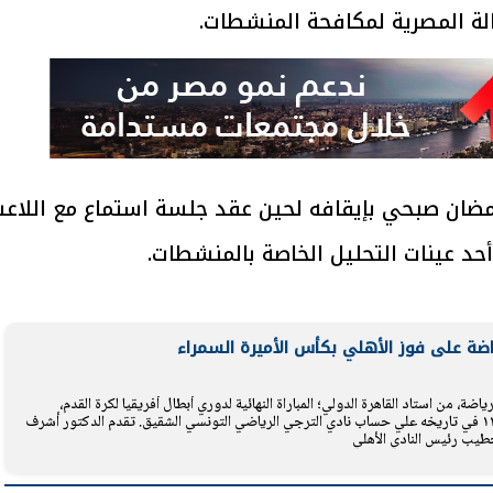
لة المصرية لمكافحة المنشطات.
مضان صبحي بإيقافه لحين عقد جلسة استماع مع اللاع
حد عينات التحليل الخاصة بالمنشطات.
اضة على فوز الأهلي بكأس الأميرة السمراء
، من استاد القاهرة الدولي؛ المباراة النهائية لدوري أبطال أفريقيا لكرة القدم،
وتتويج النادي الأهلي بالأميرة السمراء رقم ١٢ في تاريخه علي حساب نادي الترجي الرياضي التونسي الشقيق. تقدم الدكتور أشرف
لخطيب رئيس النادي الأهلي