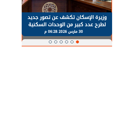
حضور دولي
وزيرة الإسكان تكشف عن تصور جديد
الرئي
تها
لطرح عدد كبير من الوحدات السكنية
قطاع 
ة
بنظام الإيجار
30 مارس 2026 06:28 م