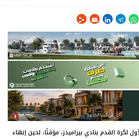
linkedin
telegram
whats
tw
 لكرة القدم بنادي بيراميدز، مؤقتًا، لحين إنهاء