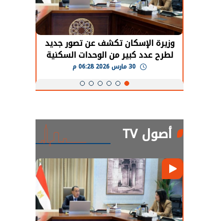
حضور دولي
وزيرة الإسكان تكشف عن تصور جديد
الرئي
تها
لطرح عدد كبير من الوحدات السكنية
قطاع 
ة
بنظام الإيجار
30 مارس 2026 06:28 م
أصول TV