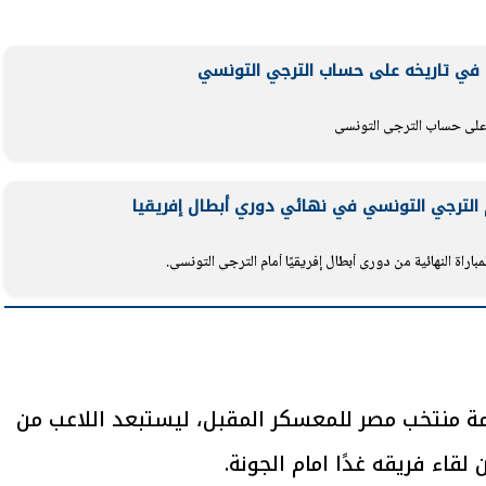
يتابع الإجراءات الخاصة
افتتاح «إيجبس 2026» ب
ات الرئاسية بطرح وحدات
واسع.. والبترول: مصر تعزز مكان
لإيجار للمواطنين
بوصفها مركزًا إقليميًّا للطاق
30 مارس 2026 03:59 م
 الترجي التونسي في نهائي دوري أبطال إفريقيا
اراة النهائية من دوري أبطال إفريقيًا أمام الترجي التونسي.
مة منتخب مصر للمعسكر المقبل، ليستبعد اللاعب من
قاء فريقه غدًا امام الجونة.