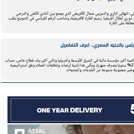
، النهائي الناري والديربي شمال الأفريقي الذي يجمع بين النادي الأهلي والترجي
يتابع الإجراءات الخاصة
افتتاح «إيجبس 2026» ب
ن دوري أبطال أفريقيا. زعيم القارة الأفريقية، وصاحب الرقم القياسي في التتويج بلقب
ات الرئاسية بطرح وحدات
واسع.. والبترول: مصر تعزز مكان
مطلقة على القارة
لإيجار للمواطنين
بوصفها مركزًا إقليميًّا للطاق
30 مارس 2026 03:59 م
 QNB الأهلي التابع لمجموعة QNB العالمية أكبر مؤسسة مالية في الشرق الأوسط وأفريقيا وثاني أكبر بنك قطاع خاص، حساب
توفير بلس بالجنيه المصري بعائد يصل إلى 22% سنويا يصرف شهريا، ويأتي هذا تلبية لرغبات وتطلعات العملاء وفق استراتيجية