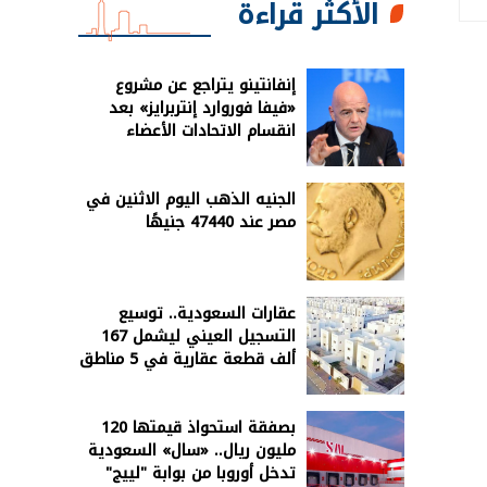
الأكثر قراءة
إنفانتينو يتراجع عن مشروع
«فيفا فوروارد إنتربرايز» بعد
انقسام الاتحادات الأعضاء
الجنيه الذهب اليوم الاثنين في
مصر عند 47440 جنيهًا
عقارات السعودية.. توسيع
التسجيل العيني ليشمل 167
ألف قطعة عقارية في 5 مناطق
بصفقة استحواذ قيمتها 120
مليون ريال.. «سال» السعودية
تدخل أوروبا من بوابة "لييج"