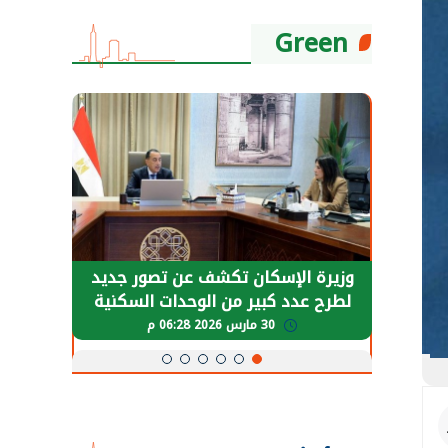
Green
حضور دولي
وزيرة الإسكان تكشف عن تصور جديد
الرئي
تها
لطرح عدد كبير من الوحدات السكنية
قطاع 
ة
بنظام الإيجار
30 مارس 2026 06:28 م