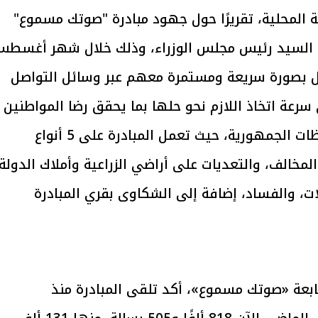
 المحلية، تقريرًا حول جهود مبادرة "صوتك مسموع"
ي أكتوبر 2018 تحت رعاية السيد رئيس مجلس الوزراء، وذلك خلال شهر أغسط
تواصل بصورة سريعة ومستمرة معهم عبر وسائل التواصل
 الإجراءات الخاصة
افتتاح «إيجبس 2026» بحضور دولي
رئاسية بطرح وحدات
واسع.. والبترول: مصر تعزز مكانتها
سرعة اتخاذ اللازم نحو حلها بما يحقق رضا المواطنين
ر للمواطنين
بوصفها مركزًا إقليميًّا للطاقة
30 مارس 2026 03:59 م
عن أداء الإدارة المحلية في مختلف محافظات الجمهورية، حيث تعمل المبادرة على 5 أنواع
مخالف، والتعديات على أراضي الزراعية وأملاك الدولة،
ات، والفساد، إضافة إلى الشكاوى بقري المبادرة
ابعة «صوتك مسموع»، أكد تلقى المبادرة منذ