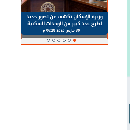
حضور دولي
وزيرة الإسكان تكشف عن تصور جديد
الرئي
تها
لطرح عدد كبير من الوحدات السكنية
قطاع 
ة
بنظام الإيجار
30 مارس 2026 06:28 م