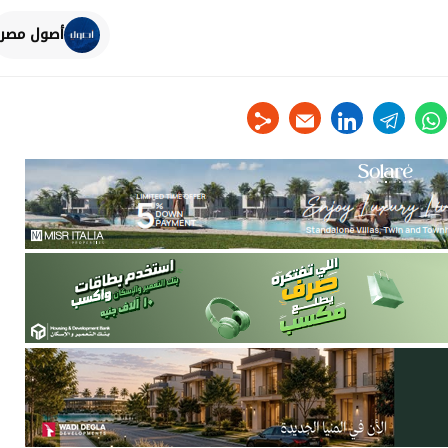
أصول مصر
linkedin
telegram
whats
tw