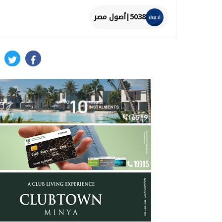
5038|أصول مصر
itter
facebook