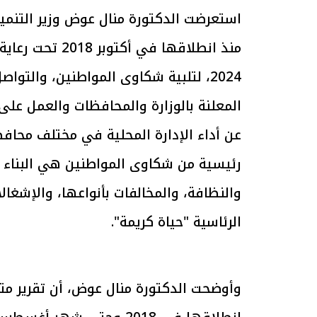
استعرضت الدكتورة منال عوض وزير التنمية
منذ انطلاقها ف
2024، لتلبية شكاوى المواطنين، وال
رئيس السيسي: تداعيات خطيرة على
رئيس الوزراء يتابع
لاقتصاد العالمي وأسعار الوقود حال
بتنفيذ التوجيهات ال
المعلنة بالوزارة والمحافظات والعمل على 
استمرار الأزمة في الشرق الأوسط
سكنية بالإيجا
30 مارس 2026 05:06 م
30 مارس 2026 04:40 م
رئيسية من شكاوى المواطنين هي البناء ال
والنظافة، والمخالفات بأنواعها، والإشغال
الرئاسية "حياة كريمة".
وأوضحت الدكتورة منال عوض، أن تقرير مت