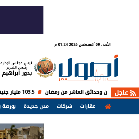
الأحد، 09 أغسطس 2026 01:24 م
رئيس مجلس الإدارة
رئيس التحرير
بدور ابراهيم
عاجل
ن وحدائق العاشر من رمضان
103.5 مليار جنيه تمويلات مبادرة التمويل العقاري بنهاية يوليو
عقارات
شركات
مدن جديدة
بورصة و