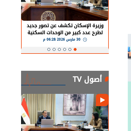
حضور دولي
وزيرة الإسكان تكشف عن تصور جديد
الرئي
تها
لطرح عدد كبير من الوحدات السكنية
قطاع 
ة
بنظام الإيجار
30 مارس 2026 06:28 م
أصول TV