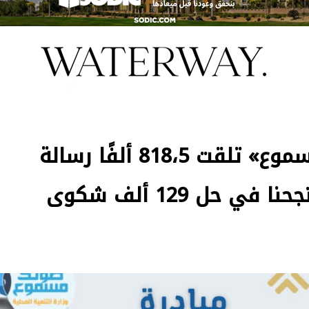
التنمية المحلية: «صوتك مسموع» تلقت 818،5 ألفًا رسالة