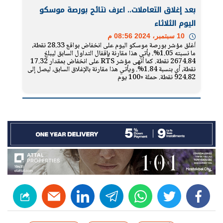
بعد إغلاق التعاملات.. اعرف نتائج بورصة موسكو
اليوم الثلاثاء
10 سبتمبر، 2024 08:56 م
أغلق مؤشر بورصة موسكو اليوم على انخفاض بواقع 28.33 نقطة،
ما نسبته 1.05%. يأتي هذا مقارنة بإقفال التداول السابق ليبلغ
2674.84 نقطة. كما أنهى مؤشر RTS على انخفاض بمقدار 17.32
نقطة، أي بنسبة 1.84%. ويأتي هذا مقارنة بالإغلاق السابق، ليصل إلى
924.82 نقطة. حملة «100 يوم
linkedin
telegram
whats
twitter
facebook