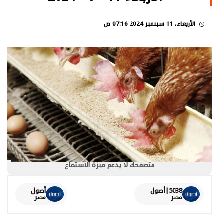
الأربعاء، 11 سبتمبر 2024 07:16 ص
متصفحك لا يدعم ميزة الاستماع
5038|أصول
أصول
مصر
مصر