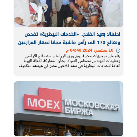
احتفالا بعيد الفلاح.. «الخدمات البيطرية» تفحص
وتعالج 170 الف رأس ماشية مجانا لصغار المزارعين
10 سبتمبر، 2024 04:40 م
بناء على ﺗﻮﺟﻴﻬﺎت ﻋﻼء ﻓﺎروق وزير الزراعة واستصلاح الأراضي
وﺗﻌﻠﻴﻤﺎت اﻟﻤﻬﻨﺪس ﻣﺼﻄﻔﻰ اﻟﺼﻴﺎد، ﺑﺸﺄن اﻟﻤﺸﺎرﻛﺔ اﻟﻔﻌﺎﻟﺔ ﻟﻠﻬﻴﺌﺔ
اﻟﻌﺎﻣﺔ ﻟﻠﺨﺪﻣﺎت اﻟﺒﻴﻄﺮﻳﺔ ﻓﻲ دﻋﻢ ﻓﻼﺣﻴﻦ ﻣﺼﺮ ﻓﻲ ﻋﻴﺪﻫﻢ، ﺑﺘﻜﺜﻴﻒ