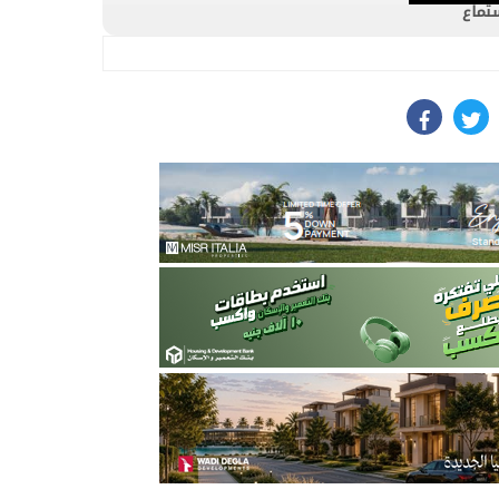
ستماع
facebook
twit