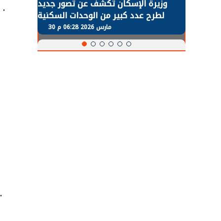
طة في
وزيرة الإسكان تكشف عن تصور جديد
 لعودة
لطرح عدد كبير من الوحدات السكنية
و
طبيعية
بنظام الإيجار
30 مارس 2026 06:28 م