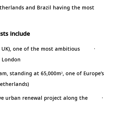
herlands and Brazil having the most
افتتاح «إيجبس 2026» بحضور دولي
رئيس الوزراء يتابع 
اسع.. والبترول: مصر تعزز مكانتها
بتنفيذ التوجيهات الرئا
بوصفها مركزًا إقليميًّا للطاقة
سكنية بال
30 مارس 2026 03:59 م
30 مارس 2026 04:40 م
ts include:
e UK), one of the most ambitious
 London.
am, standing at 65,000m², one of Europe’s
etherlands)
ive urban renewal project along the