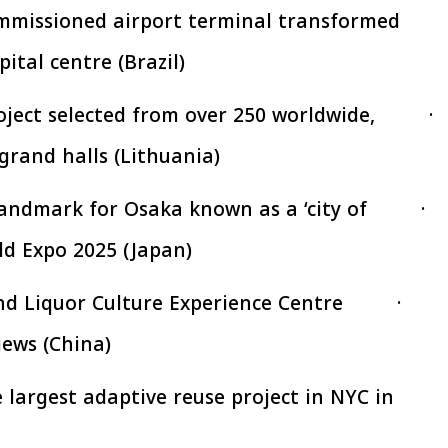
افتتاح «إيجبس 2026» بحضور دولي
رئيس الوزراء يتابع 
ecommissioned airport terminal transformed
اسع.. والبترول: مصر تعزز مكانتها
بتنفيذ التوجيهات الرئا
بوصفها مركزًا إقليميًّا للطاقة
سكنية بال
30 مارس 2026 03:59 م
30 مارس 2026 04:40 م
pital centre (Brazil)
project selected from over 250 worldwide,
grand halls (Lithuania)
landmark for Osaka known as a ‘city of
ld Expo 2025 (Japan)
und Liquor Culture Experience Centre
iews (China)
 largest adaptive reuse project in NYC in