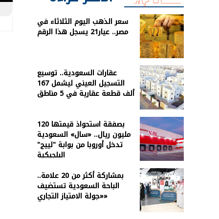
سعر الذهب اليوم الثلاثاء في
مصر.. عيار21 يسجل هذا الرقم
عقارات السعودية.. توسيع
التسجيل العيني ليشمل 167
ألف قطعة عقارية في 5 مناطق
بصفقة استحواذ قيمتها 120
مليون ريال.. «سال» السعودية
تدخل أوروبا من بوابة "لييج"
البلجيكية
بمشاركة أكثر من 20 علامة..
الباحة السعودية تستضيف
«جولة الامتياز التجاري»