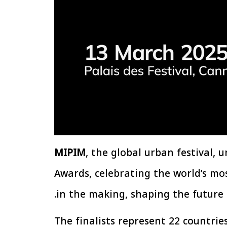
الإجراءات الخاصة
الرئيس السيسي: تداعيات خطيرة على
سية بطرح وحدات
الاقتصاد العالمي وأسعار الوقود حال
إيجار للمواطنين
استمرار الأزمة في الشرق الأوسط
30 مارس 2026 05:06 م
MIPIM
, the global urban festival, u
Awards, celebrating the world’s mos
in the making, shaping the future 
The finalists represent 22 countri