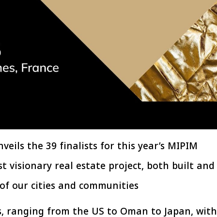
افتتاح «إيجبس 2026» بحضور دولي
رئيس الوزراء يتابع 
اسع.. والبترول: مصر تعزز مكانتها
بتنفيذ التوجيهات الرئا
بوصفها مركزًا إقليميًّا للطاقة
سكنية بال
30 مارس 2026 03:59 م
30 مارس 2026 04:40 م
nveils the 39 finalists for this year’s MIPIM
t visionary real estate project, both built and
of our cities and communities.
es, ranging from the US to Oman to Japan, with