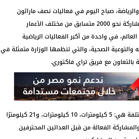
الرياضة، صباح اليوم في فعاليات نصف ماراثون
مدينتي بنسخته الخامسة، والذي أقيم بمشاركة نحو 2000 متسابق من مختلف الأعمار
ون أكثر من 60 دولة حول العالم، في واحدة من أكبر الفعاليات الرياضية
ه والتوعية الصحية، والتي تنظمها الوزارة متمثلة في
ية بالتعاون مع فريق تراي فاكتوري.
وتضمّن الماراثون ثلاث فئات لمسافات مختلفة هي: 5 كيلومترات، 10 كيلومترات، و21 كيلومترًا
لمشاركة الفعالة من قبل العدائين المحترفين