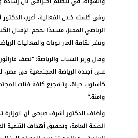
والهواة، في تنظيم احترافي نال إشادة 
وفي كلمته خلال الفعالية، أعرب الدكتو
الرياضي المميز، مشيدًا بحجم الإقبال الك
الرئيس السيسي: تداعيات خطيرة على
رئيس الوزراء 
ونشر ثقافة الماراثونات والفعاليات الرياض
الاقتصاد العالمي وأسعار الوقود حال
بتنفيذ التوجيه
استمرار الأزمة في الشرق الأوسط
سكنية با
30 مارس 2026 05:06 م
30 مارس 2026 04:40 م
وقال وزير الشباب والرياضة: "نصف ماراثون 
على أجندة الرياضة المجتمعية في مصر، لم
كأسلوب حياة، وتشجيع كافة فئات المجتمع
وآمنة.”
وأضاف الدكتور أشرف صبحي أن الوزارة ت
الصحة العامة، وتحقيق أهداف التنمية ا