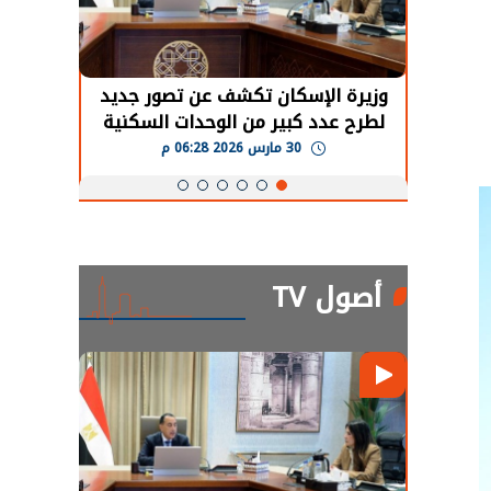
حضور دولي
وزيرة الإسكان تكشف عن تصور جديد
الرئي
تها
لطرح عدد كبير من الوحدات السكنية
قطاع 
ة
بنظام الإيجار
30 مارس 2026 06:28 م
أصول TV