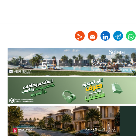
linkedin
telegram
whats
tw