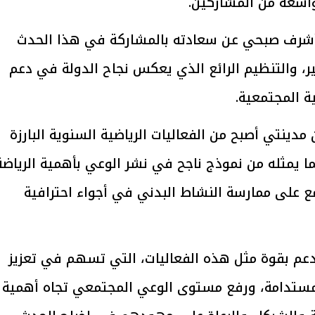
واسعة من المشاركين.
ر أشرف صبحي عن سعادته بالمشاركة في هذا الحدث
بير، والتنظيم الرائع الذي يعكس نجاح الدولة في دعم
يتابع الإجراءات الخاصة
افتتاح «إيجبس 2026» ب
ية المجتمعية.
ات الرئاسية بطرح وحدات
واسع.. والبترول: مصر تعزز مكان
لإيجار للمواطنين
بوصفها مركزًا إقليميًّا للطاق
30 مارس 2026 03:59 م
مدينتي أصبح من الفعاليات الرياضية السنوية البارزة
ا يمثله من نموذج ناجح في نشر الوعي بأهمية الرياضة
 على ممارسة النشاط البدني في أجواء احترافية
دعم بقوة مثل هذه الفعاليات، التي تسهم في تعزيز
لمستدامة، ورفع مستوى الوعي المجتمعي تجاه أهمية