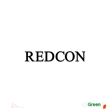
Green