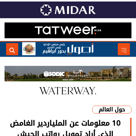
رئيس مجلس الإدارة
رئيس التحرير
بدور ابراهيم
حول العالم
10 معلومات عن الملياردير الغامض
الذي أراد تمويل رواتب الجيش