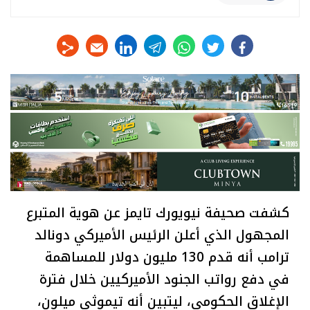
linkedin
telegram
whats
twitter
facebook
كشفت صحيفة نيويورك تايمز عن هوية المتبرع
المجهول الذي أعلن الرئيس الأميركي دونالد
ترامب أنه قدم 130 مليون دولار للمساهمة
في دفع رواتب الجنود الأميركيين خلال فترة
الإغلاق الحكومي، ليتبين أنه تيموثي ميلون،