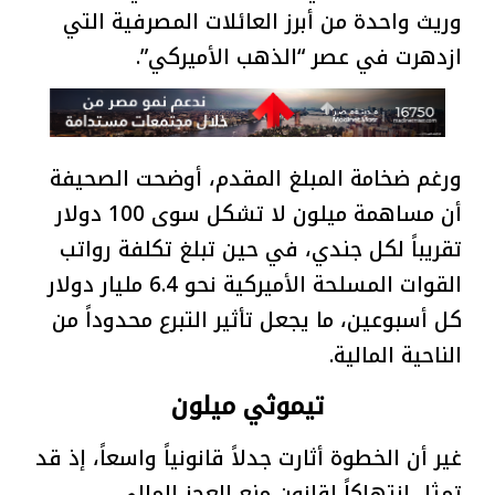
وريث واحدة من أبرز العائلات المصرفية التي
ازدهرت في عصر “الذهب الأميركي”.
ورغم ضخامة المبلغ المقدم، أوضحت الصحيفة
أن مساهمة ميلون لا تشكل سوى 100 دولار
تقريباً لكل جندي، في حين تبلغ تكلفة رواتب
القوات المسلحة الأميركية نحو 6.4 مليار دولار
كل أسبوعين، ما يجعل تأثير التبرع محدوداً من
الناحية المالية.
تيموثي ميلون
غير أن الخطوة أثارت جدلاً قانونياً واسعاً، إذ قد
تمثل انتهاكاً لقانون منع العجز المالي