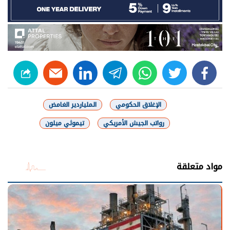
linkedin
telegram
whats
twitter
facebook
الإغلاق الحكومي
الملياردير الغامض
رواتب الجيش الأمريكي
تيموثي ميلون
شارك
مواد متعلقة