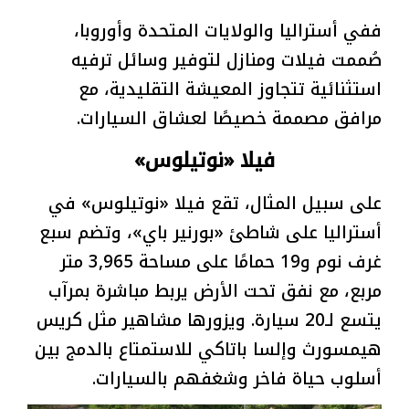
ففي أستراليا والولايات المتحدة وأوروبا،
صُممت فيلات ومنازل لتوفير وسائل ترفيه
استثنائية تتجاوز المعيشة التقليدية، مع
مرافق مصممة خصيصًا لعشاق السيارات.
فيلا «نوتيلوس»
على سبيل المثال، تقع فيلا «نوتيلوس» في
أستراليا على شاطئ «بورنير باي»، وتضم سبع
غرف نوم و19 حمامًا على مساحة 3,965 متر
مربع، مع نفق تحت الأرض يربط مباشرة بمرآب
يتسع لـ20 سيارة. ويزورها مشاهير مثل كريس
هيمسورث وإلسا باتاكي للاستمتاع بالدمج بين
أسلوب حياة فاخر وشغفهم بالسيارات.