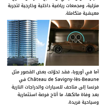
منزلية، ومجمعات رياضية داخلية وخارجية لتجربة
معيشية متكاملة.
أما في أوروبا، فقد تحوّلت بعض القصور مثل
Château de Savigny-lès-Beaune في
فرنسا إلى متاحف للسيارات والدراجات النارية
بعد وفاة مالكها، ما أتاح فرصة استثمارية
وسياحية فريدة.