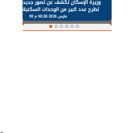
طة في
وزيرة الإسكان تكشف عن تصور جديد
 لعودة
لطرح عدد كبير من الوحدات السكنية
و
طبيعية
بنظام الإيجار
30 مارس 2026 06:28 م