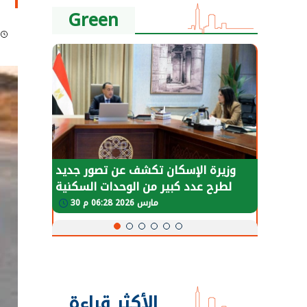
Green
طة في
وزيرة الإسكان تكشف عن تصور جديد
لعودة
لطرح عدد كبير من الوحدات السكنية
و
طبيعية
بنظام الإيجار
30 مارس 2026 06:28 م
الأكثر قراءة