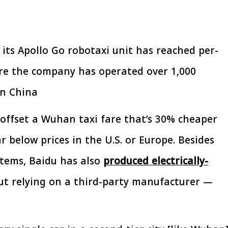
افتتاح «إيجبس 2026» بحضور دولي
رئيس الوزراء يتابع 
اسع.. والبترول: مصر تعزز مكانتها
بتنفيذ التوجيهات الرئا
بوصفها مركزًا إقليميًّا للطاقة
سكنية بال
30 مارس 2026 03:59 م
30 مارس 2026 04:40 م
, its Apollo Go robotaxi unit has reached per-
ere the company has operated over 1,000
n China.
offset a Wuhan taxi fare that’s 30% cheaper
r below prices in the U.S. or Europe. Besides
tems, Baidu has also
produced electrically-
t relying on a third-party manufacturer —