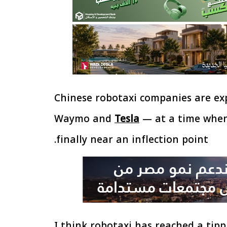
Chinese robotaxi companies are exp
Waymo and
Tesla
— at a time when 
finally near an inflection point.
“I think robotaxi has reached a tip