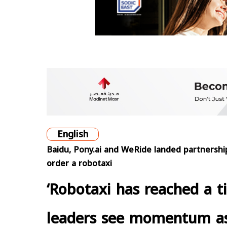
English
Baidu, Pony.ai and WeRide landed partnership
order a robotaxi
‘Robotaxi has reached a ti
leaders see momentum as