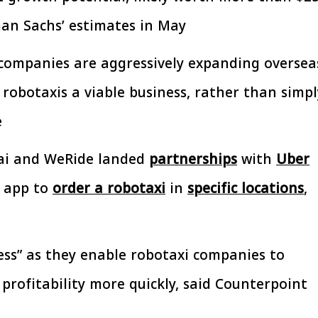
man Sachs’ estimates in May.
افتتاح «إيجبس 2026» بحضور دولي
رئيس الوزراء يتابع 
اسع.. والبترول: مصر تعزز مكانتها
بتنفيذ التوجيهات الرئا
 companies are aggressively expanding oversea
بوصفها مركزًا إقليميًّا للطاقة
سكنية بال
30 مارس 2026 03:59 م
30 مارس 2026 04:40 م
robotaxis a viable business, rather than simpl
.
.ai and WeRide landed
partnerships
with
Uber
g app to
order a robotaxi
in
specific locations
,
ccess” as they enable robotaxi companies to
profitability more quickly, said Counterpoint