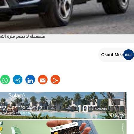
متصفحك لا يدعم ميزة الا
Osoul Misr
ter
whats
telegram
linkedin