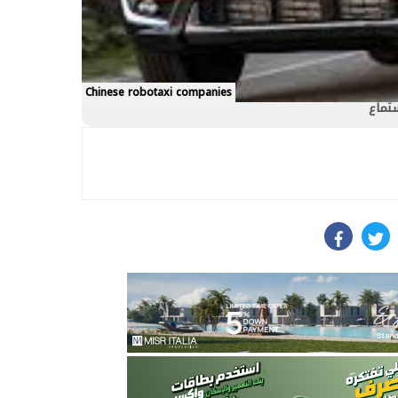
Chinese robotaxi companies
ستماع
facebook
twit