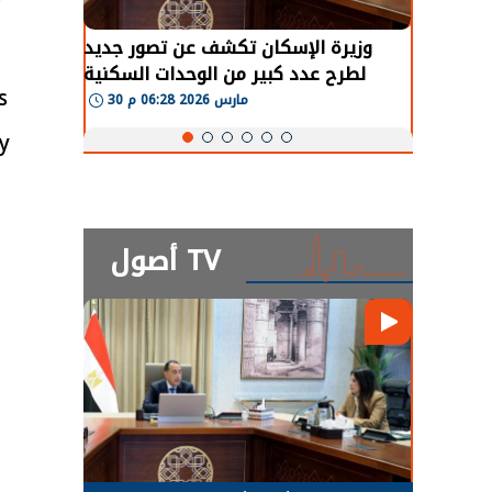
طة في
وزيرة الإسكان تكشف عن تصور جديد
 لعودة
لطرح عدد كبير من الوحدات السكنية
و
s
طبيعية
بنظام الإيجار
30 مارس 2026 06:28 م
y
أصول TV