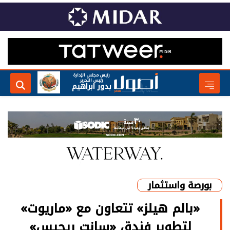
رئيس مجلس الإدارة
رئيس التحرير
بدور ابراهيم
بورصة واستثمار
«بالم هيلز» تتعاون مع «ماريوت»
لتطوير فندق «سانت ريجيس»