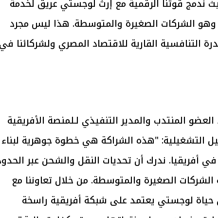
حيث ندمج قوتنا الرقمية مع إرث لوجستي عريق لخدمة
لا وهو الشركات الصغيرة والمتوسطة. هذا ليس مجرد
يتابع الإجراءات الخاصة
افتتاح «إيجبس 2026» ب
ات الرئاسية بطرح وحدات
واسع.. والبترول: مصر تعزز مكان
رة التنافسية القارية للاقتصاد المصري ولشركائنا في
لإيجار للمواطنين
بوصفها مركزًا إقليميًّا للطاق
30 مارس 2026 03:59 م
لعضو المنتدب والمدير التنفيذي لـلمنصة الأفريقية
كترونية eCom Afrika، التفاصيل التشغيلية: "هذه الشراكة هي خطوة جوهرية لبناء
 في أفريقيا. ندرك أن تحديات النقل والشحن عبر الحدود
صة الشركات الصغيرة والمتوسطة. من خلال تعاوننا مع
ان حياة لوجستي يعتمد على شبكة أفريقية راسخة