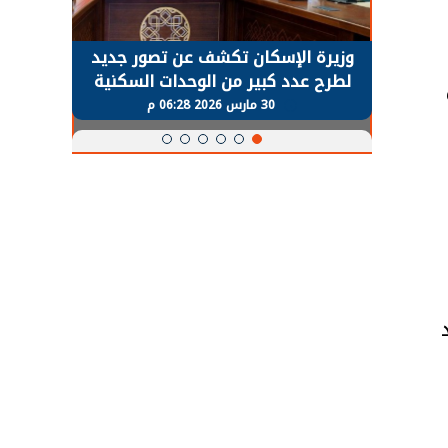
حضور دولي
وزيرة الإسكان تكشف عن تصور جديد
الرئي
تها
لطرح عدد كبير من الوحدات السكنية
قطاع 
ة
بنظام الإيجار
30 مارس 2026 06:28 م