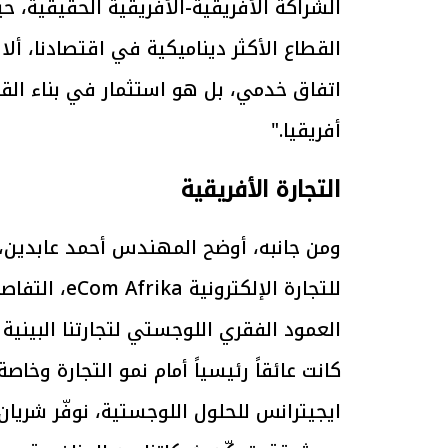
الشراكة الأفريقية-الأفريقية الحقيقية، 
القطاع الأكثر ديناميكية في اقتصادنا، أ
الرئيس السيسي: تداعيات خطيرة على
رئيس الوزراء 
الاقتصاد العالمي وأسعار الوقود حال
بتنفيذ التوجيه
اتفاق خدمي، بل هو استثمار في بناء القد
استمرار الأزمة في الشرق الأوسط
سكنية با
30 مارس 2026 05:06 م
30 مارس 2026 04:40 م
أفريقيا."
التجارة الأفريقية
ومن جانبه، أوضح المهندس أحمد عابدين، ا
للتجارة الإل
العمود الفقري اللوجستي لتجارتنا البينية
كانت عائقاً رئيسياً أمام نمو التجارة وخا
ايجيترانس للحلول اللوجستية، نوفّر شري