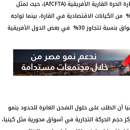
نمواً سنوياً متسارعاً مدفوعاً باتفاقية التجارة الحرة القارية الأفريقية (AfCFTA)، حيث تمثل
لشركات الصغيرة والمتوسطة أكثر من80% من الكيانات الاقتصادية في القارة، بينما تواجه
تحديات لوجستية ترفع تكاليف النفاذ للأسواق بنسبة تتجاوز 30% في بعض الدول الأفريقية
يتابع الإجراءات الخاصة
افتتاح «إيجبس 2026» ب
ات الرئاسية بطرح وحدات
واسع.. والبترول: مصر تعزز مكان
لإيجار للمواطنين
بوصفها مركزًا إقليميًّا للطاق
30 مارس 2026 03:59 م
ا أن الطلب على حلول الشحن العابرة للحدود ينمو
–15% سنوياً، مع تركز حجم الحركة التجارية في أسواق محورية مثل كينيا،