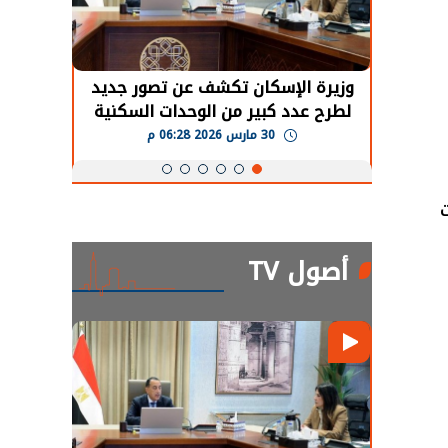
حضور دولي
وزيرة الإسكان تكشف عن تصور جديد
الرئي
تها
لطرح عدد كبير من الوحدات السكنية
قطاع 
ة
بنظام الإيجار
30 مارس 2026 06:28 م
أصول TV