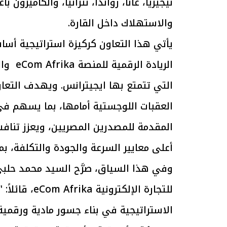
نيجيريا، غانا، رواندا، تنزانيا، والكاميرون ب
والاستهلاك داخل القارة.
يأتي هذا التعاون كركيزة استراتيجية أساس
الرئيس السيسي: تداعيات خطيرة على
رئيس الوزراء 
الاقتصاد العالمي وأسعار الوقود حال
بتنفيذ التوجيه
الرياد
استمرار الأزمة في الشرق الأوسط
سكنية با
30 مارس 2026 05:06 م
30 مارس 2026 04:40 م
التي تتمتع بها ايجيترانس. ويهدف التعا
العقبات اللوجستية أمامها، بما يسهم ف
المقدمة للمصدرين المصريين، ويعزز تناف
أعلى معايير السرعة والجودة والتكلفة، ب
وفي هذا السياق، صرَّح السيد محمد حلبي
للتجارة الإلك
الاستراتيجية في بناء جسور مادية ورقمية