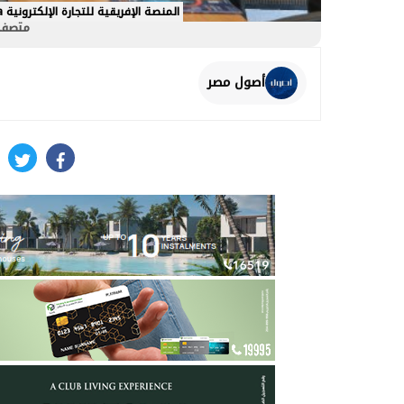
المنصة الإفريقية للتجارة الإلكترونية eCom Afrika و«إيجيترانس» توقعان مذكرة تعاون لتعزيز سلاسل الإمداد بين مصر وإفريقيا
متصفحك
أصول مصر
itter
facebook