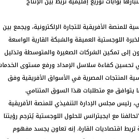
اعتبارها بوابات توزيع إقليمية تربط بين الإنتاج
ية للمنصة الأفريقية للتجارة الإلكترونية، ويجمع بين
يتابع الإجراءات الخاصة
افتتاح «إيجبس 2026» ب
ات الرئاسية بطرح وحدات
واسع.. والبترول: مصر تعزز مكان
ة الرقمية للمنصة eCom Afrika والخبرة اللوجستية العميقة والشبكة القارية الواسعة
لإيجار للمواطنين
بوصفها مركزًا إقليميًّا للطاق
30 مارس 2026 03:59 م
ون إلى تمكين الشركات الصغيرة والمتوسطة وتذليل
ي تحسين كفاءة سلاسل الإمداد ورفع مستوى الخدمات
سية المنتجات المصرية في الأسواق الأفريقية وفق
ما يتوافق مع متطلبات هذا السوق المتنامي.
، رئيس مجلس الإدارة التنفيذي للمنصة الأفريقية
ترونية eCom Afrika، قائلاً: "تحالفنا مع ايجيترانس للحلول اللوجستية يُترجم رؤيتنا
 تربط اقتصاديات القارة. إنه تعاون يجسد مفهوم