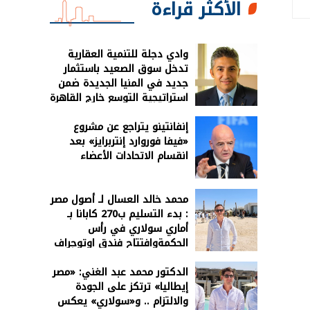
الأكثر قراءة
وادي دجلة للتنمية العقارية
تدخل سوق الصعيد باستثمار
جديد في المنيا الجديدة ضمن
استراتيجية التوسع خارج القاهرة
الكبرى
إنفانتينو يتراجع عن مشروع
«فيفا فوروارد إنتربرايز» بعد
انقسام الاتحادات الأعضاء
محمد خالد العسال لـ أصول مصر
: بدء التسليم ب270 كابانا بـ
أماري سولاري في رأس
الحكمةوافتتاح فندق اوتوجراف
2027
الدكتور محمد عبد الغني: «مصر
إيطاليا» ترتكز على الجودة
والالتزام .. و«سولاري» يعكس