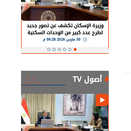
حضور دولي
وزيرة الإسكان تكشف عن تصور جديد
الرئي
تها
لطرح عدد كبير من الوحدات السكنية
قطاع 
ة
بنظام الإيجار
30 مارس 2026 06:28 م
أصول TV