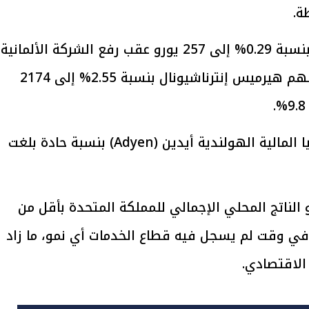
وعلى صعيد الأسهم، صعد سهم سيمنز بنسبة 0.29% إلى 257 يورو عقب رفع الشركة الألمانية
توقعاتها المالية لعام 2026. كما ارتفع سهم هيرميس إنترناشيونال بنسبة 2.55% إلى 2174
يتابع الإجراءات الخاصة
افتتاح «إيجبس 2026» ب
ات الرئاسية بطرح وحدات
واسع.. والبترول: مصر تعزز مكان
لإيجار للمواطنين
بوصفها مركزًا إقليميًّا للطاق
30 مارس 2026 03:59 م
في المقابل، هبط سهم شركة التكنولوجيا المالية الهولندية أيدين (Adyen) بنسبة حادة بلغت
 الناتج المحلي الإجمالي للمملكة المتحدة بأقل من
وقعات خلال الربع الأخير من عام 2025، في وقت لم يسجل فيه قطاع الخدمات أي نمو، ما زاد
الاقتصادي.