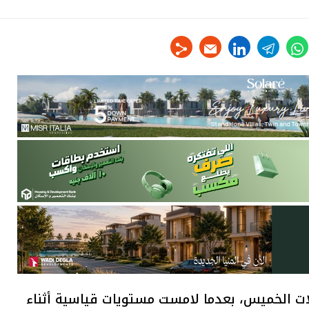
linkedin
telegram
whats
tw
ات الخميس، بعدما لامست مستويات قياسية أثناء