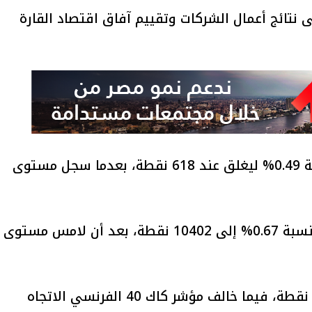
 نتائج أعمال الشركات وتقييم آفاق اقتصاد القارة
وانخفض مؤشر ستوكس يوروب 600 بنسبة 0.49% ليغلق عند 618 نقطة، بعدما سجل مستوى
كما تراجع مؤشر فوتسي 100 البريطاني بنسبة 0.67% إلى 10402 نقطة، بعد أن لامس مستوى
واستقر مؤشر داكس الألماني عند 24852 نقطة، فيما خالف مؤشر كاك 40 الفرنسي الاتجاه